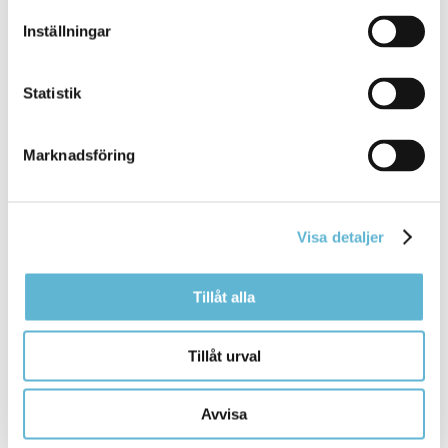
Informationsverige.se – guiden till det svenska
Inställningar
samhället
Migrationsverket - Att komma till och att stanna
i Sverige
Statistik
Migrationsverket - Medan du väntar
Migrationsverket - Skydd och asyl i Sverige
Marknadsföring
Rådrum - rådgivning till alla som behöver stöd
och vägledning för att ta sig vidare i samhället
Visa detaljer
Arbetsförmedlingen - När du fått
uppehållstillstånd
Länsstyrelsen - Integration
Tillåt alla
Skatteverket - filmer Ny i Sverige
Försäkringskassan - Nyanländ i Sverige
Tillåt urval
CSN - länksida på olika språk
Avvisa