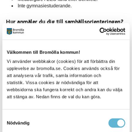
Inte gymnasiestuderande.
Hur anmäler du dig till samhällsorienteringen?
Om du nyligen har fått uppehållstillstånd och är
inskriven i etableringsprogrammet från
Arbetsförmedlingen, kan du prata med din
Välkommen till Bromölla kommun!
handläggare på Arbetsförmedlingen om att anmäla
dig till kursen.
Vi använder webbkakor (cookies) för att förbättra din
Om du har kontakt med socialtjänsten kan din
upplevelse av bromolla.se. Cookies används också för
handläggare på socialtjänsten anmäla dig till
att analysera vår trafik, samla information och
kursen.
statistik. Vissa cookies är nödvändiga för att
webbsidorna ska fungera korrekt och andra kan du välja
Kontakta kommunen där du bor om du vill veta mer om
att stänga av. Nedan finns de val du kan göra.
hur samhällsorienteringen fungerar.
Samtyckesval
Nödvändig
Mer information