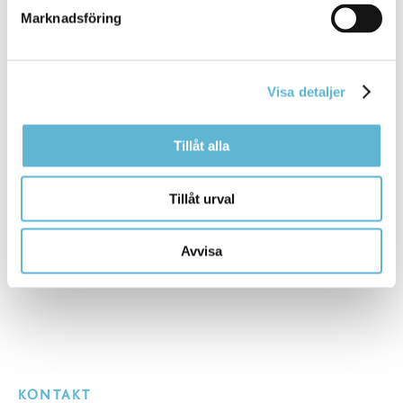
hittar du på
www.teletal.se
.
Marknadsföring
Teletal gör det möjligt för dig som behöver hjälp och stöd
vid telefonsamtal på svenska. En tolk som har
tystnadsplikt deltar och ger stöd vid behov. Tolken kan till
Visa detaljer
exempel underlätta att komma rätt i växeln, tolka otydligt
tal och svåra ord i samtalet, ge minnesstöd eller att skicka
korta minnesanteckningar av vad som sägs.
Tillåt alla
Tillåt urval
Sidan senast uppdaterad:
den 27 February 2023
Avvisa
KONTAKT