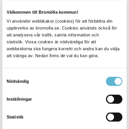
på Google Play och App Store.
För dig som vill ringa upp någon som använder
Välkommen till Bromölla kommun!
teckenspråk i dialogen: 020-28 00 20.
När du kommer fram till tjänsten meddelar du till
Vi använder webbkakor (cookies) för att förbättra din
vilket telefonnummer eller adress som du vill ringa.
upplevelse av bromolla.se. Cookies används också för
att analysera vår trafik, samla information och
statistik. Vissa cookies är nödvändiga för att
Bildtelefoni.net har öppet dygnet runt, året runt och är
kostnadsfri. Mer information hittar du på
webbsidorna ska fungera korrekt och andra kan du välja
www.bildtelefoni.net
.
att stänga av. Nedan finns de val du kan göra.
Bildtelefoni.net förmedlar samtal med svenskt
teckenspråk och svenskt tal. En tolk med tystnadsplikt
Samtyckesval
deltar för att möjliggöra samtalet.
Nödvändig
Kontakta oss via Teletal
Teletal når du på 020-22 11 44. Det är samma
Inställningar
nummer för alla som vill ringa via Teletal.
Statistik
Teletal har öppet vardagar klockan 7.30-20 och helger
klockan 12–16. Tjänsten är kostnadsfri. Mer information