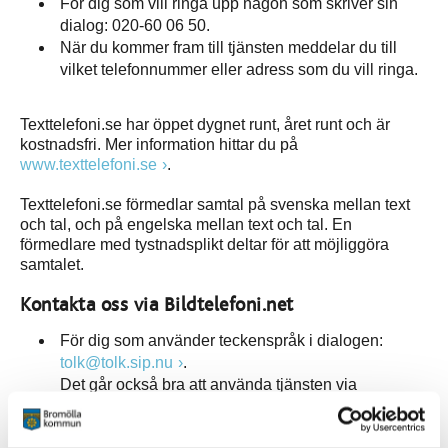
För dig som vill ringa upp någon som skriver sin
dialog: 020-60 06 50.
När du kommer fram till tjänsten meddelar du till
vilket telefonnummer eller adress som du vill ringa.
Texttelefoni.se har öppet dygnet runt, året runt och är
kostnadsfri. Mer information hittar du på
www.texttelefoni.se
.
Texttelefoni.se förmedlar samtal på svenska mellan text
och tal, och på engelska mellan text och tal. En
förmedlare med tystnadsplikt deltar för att möjliggöra
samtalet.
Kontakta oss via Bildtelefoni.net
För dig som använder teckenspråk i dialogen:
tolk@tolk.sip.nu
.
Det går också bra att använda tjänsten via
webbappen som nås via
bildtelefoni.net
. eller
mobilappen ”Bildtelefoni.net” som finns tillgänglig