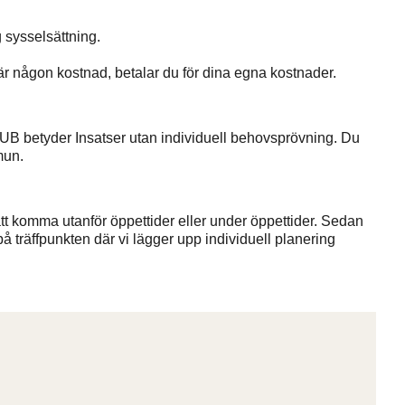
g sysselsättning.
 någon kostnad, betalar du för dina egna kostnader.
IUB betyder Insatser utan individuell behovsprövning. Du
mun.
att komma utanför öppettider eller under öppettider. Sedan
på träffpunkten där vi lägger upp individuell planering