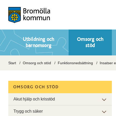
Utbildning och
Omsorg och
barnomsorg
stöd
Start
Omsorg och stöd
Funktionsnedsättning
Insatser e
OMSORG OCH STÖD
Akut hjälp och krisstöd
Trygg och säker