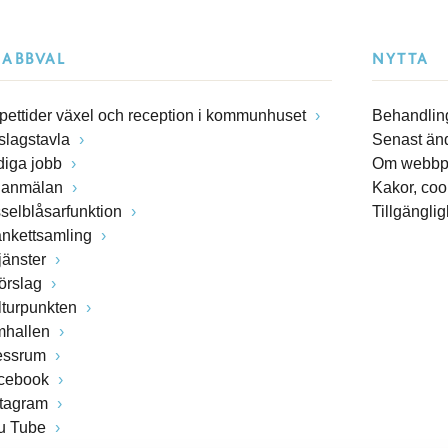
NABBVAL
NYTTA
pettider växel och reception i kommunhuset
Behandling
slagstavla
Senast än
diga jobb
Om webbp
lanmälan
Kakor, coo
sselblåsarfunktion
Tillgängli
ankettsamling
jänster
förslag
lturpunkten
mhallen
essrum
cebook
stagram
u Tube