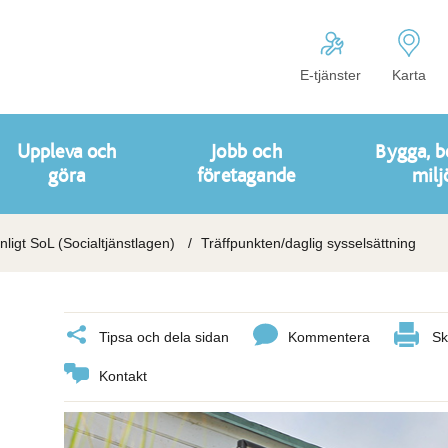
E-tjänster
Karta
Uppleva och
Jobb och
Bygga, b
göra
företagande
milj
nligt SoL (Socialtjänstlagen)
Träffpunkten/daglig sysselsättning
Tipsa och dela sidan
Kommentera
Sk
Kontakt