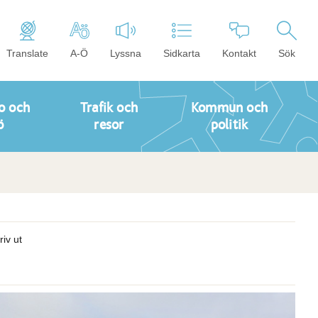
Translate
A-Ö
Lyssna
Sidkarta
Kontakt
Sök
o och
Trafik och
Kommun och
ö
resor
politik
riv ut