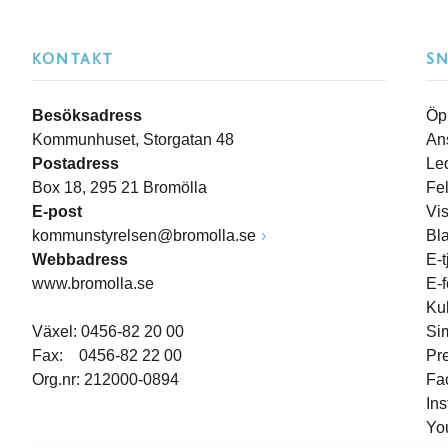
KONTAKT
S
Besöksadress
Öp
Kommunhuset, Storgatan 48
An
Postadress
Le
Box 18, 295 21 Bromölla
Fe
E-post
Vi
kommunstyrelsen@bromolla.se
Bl
Webbadress
E-t
www.bromolla.se
E-
Ku
Växel: 0456-82 20 00
Si
Fax: 0456-82 22 00
Pr
Org.nr: 212000-0894
Fa
In
Yo