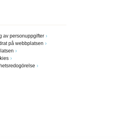
 av personuppgifter
drat på webbplatsen
latsen
kies
ghetsredogörelse