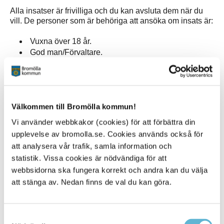
Alla insatser är frivilliga och du kan avsluta dem när du
vill. De personer som är behöriga att ansöka om insats är:
Vuxna över 18 år.
God man/Förvaltare.
Vårdnadshavare.
Barn mellan 15-18 år som kan ansöka själva eller
med hjälp av vårdnadshavare.
Välkommen till Bromölla kommun!
Vad händer sen?
Vi använder webbkakor (cookies) för att förbättra din
LSS-handläggaren skickar ett skriftligt beslut. När du fått
upplevelse av bromolla.se. Cookies används också för
insatsen beviljad meddelas enhetschef som ansvarar för
att analysera vår trafik, samla information och
att rekrytera, presentera och anställa ledsagare.
statistik. Vissa cookies är nödvändiga för att
Enhetschefen kontaktar dig innan rekrytering om det
behövs, ibland behövs det inte och enhetschefen
webbsidorna ska fungera korrekt och andra kan du välja
kontaktar dig när ledsagare finns att presentera.
att stänga av. Nedan finns de val du kan göra.
När du träffat din ledsagare och det känns bra skrivs ett
avtal och en genomförandeplan som beskriver hur
Samtyckesval
insatsen ska genomföras.