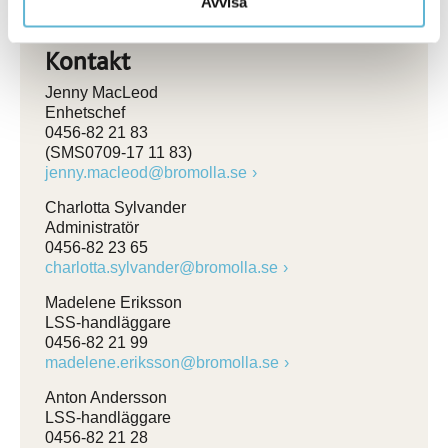
Avvisa
Kontakt
Jenny MacLeod
Enhetschef
0456-82 21 83
(SMS0709-17 11 83)
jenny.macleod@bromolla.se
Charlotta Sylvander
Administratör
0456-82 23 65
charlotta.sylvander@bromolla.se
Madelene Eriksson
LSS-handläggare
0456-82 21 99
madelene.eriksson@bromolla.se
Anton Andersson
LSS-handläggare
0456-82 21 28