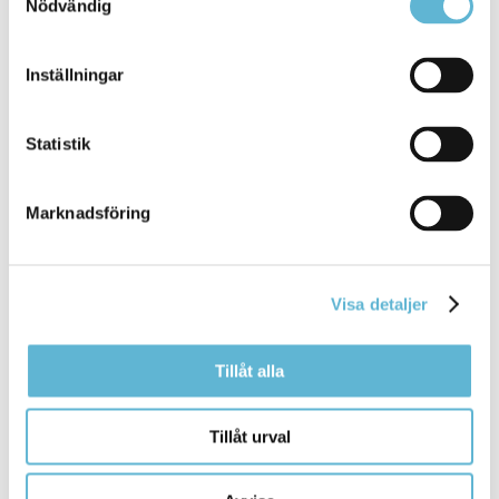
Nödvändig
Inställningar
Statistik
Marknadsföring
Visa detaljer
Ansök här
Tillåt alla
Ansökan om insatser enligt lagen om stöd och service
till vissa funktionshindrade (LSS).
Läs mer och ansök
Tillåt urval