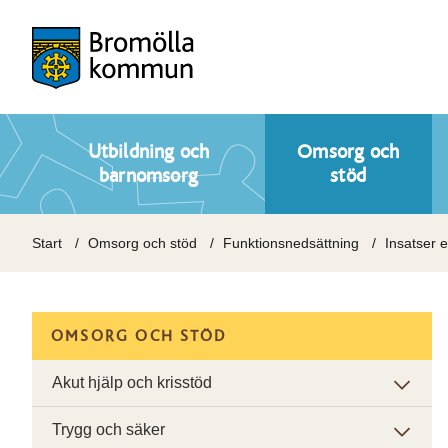
Utbildning och
Omsorg och
barnomsorg
stöd
Start
Omsorg och stöd
Funktionsnedsättning
Insatser 
OMSORG OCH STÖD
Akut hjälp och krisstöd
Trygg och säker