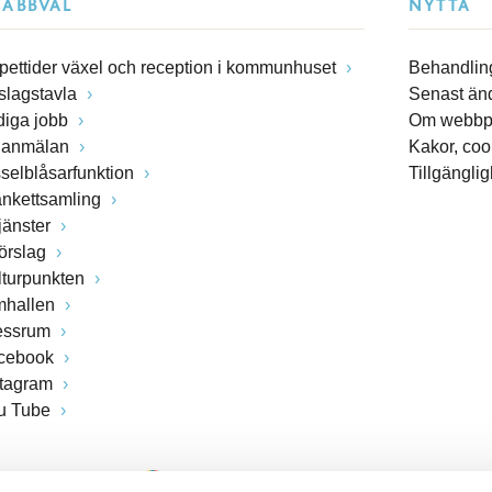
NABBVAL
NYTTA
pettider växel och reception i kommunhuset
Behandling
slagstavla
Senast än
diga jobb
Om webbp
lanmälan
Kakor, coo
sselblåsarfunktion
Tillgängli
ankettsamling
jänster
förslag
lturpunkten
mhallen
essrum
cebook
stagram
u Tube