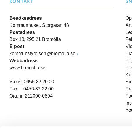
KONTAKT
S
Besöksadress
Öp
Kommunhuset, Storgatan 48
An
Postadress
Le
Box 18, 295 21 Bromölla
Fe
E-post
Vi
kommunstyrelsen@bromolla.se
Bl
Webbadress
E-t
www.bromolla.se
E-
Ku
Växel: 0456-82 20 00
Si
Fax: 0456-82 22 00
Pr
Org.nr: 212000-0894
Fa
In
Yo