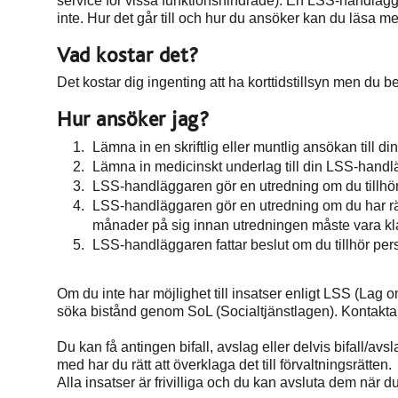
service för vissa funktionshindrade). En LSS-handläggar
inte. Hur det går till och hur du ansöker kan du läsa 
Vad kostar det?
Det kostar dig ingenting att ha korttidstillsyn men du bet
Hur ansöker jag?
Lämna in en skriftlig eller muntlig ansökan till 
Lämna in medicinskt underlag till din LSS-handl
LSS-handläggaren gör en utredning om du tillhö
LSS-handläggaren gör en utredning om du har rätt
månader på sig innan utredningen måste vara kla
LSS-handläggaren fattar beslut om du tillhör pers
Om du inte har möjlighet till insatser enligt LSS (Lag 
söka bistånd genom SoL (Socialtjänstlagen). Kontakta 
Du kan få antingen bifall, avslag eller delvis bifall/avsl
med har du rätt att överklaga det till förvaltningsrätten.
Alla insatser är frivilliga och du kan avsluta dem när 