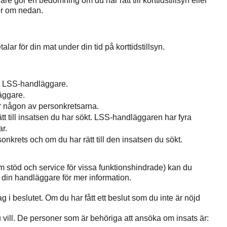
e gör en bedömning om du har rätt till korttidstillsyn eller
mer om nedan.
alar för din mat under din tid på korttidstillsyn.
din LSS-handläggare.
äggare.
r någon av personkretsarna.
 till insatsen du har sökt. LSS-handläggaren har fyra
r.
onkrets och om du har rätt till den insatsen du sökt.
om stöd och service för vissa funktionshindrade) kan du
din handläggare för mer information.
ag i beslutet. Om du har fått ett beslut som du inte är nöjd
du vill. De personer som är behöriga att ansöka om insats är: