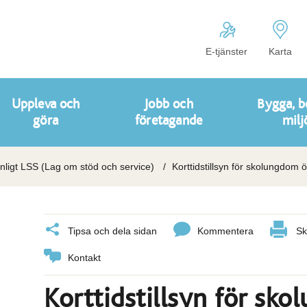
E-tjänster
Karta
Uppleva och
Jobb och
Bygga, b
göra
företagande
milj
enligt LSS (Lag om stöd och service)
Korttidstillsyn för skolungdom 
Tipsa och dela sidan
Kommentera
Sk
Kontakt
Korttidstillsyn för sk