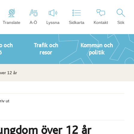
Translate
A-Ö
Lyssna
Sidkarta
Kontakt
Sök
o och
Trafik och
Kommun och
ö
resor
politik
över 12 år
riv ut
olungdom över 12 år