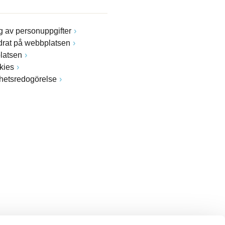
 av personuppgifter
drat på webbplatsen
latsen
kies
ghetsredogörelse