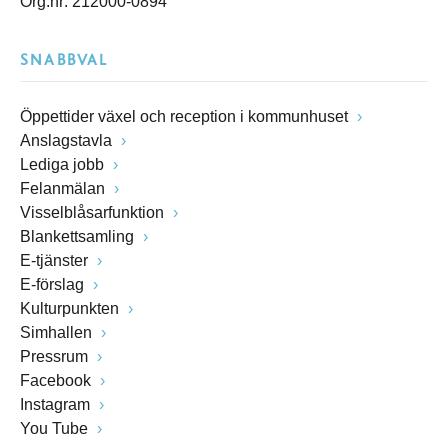
Org.nr: 212000-0894
SNABBVAL
Öppettider växel och reception i kommunhuset
Anslagstavla
Lediga jobb
Felanmälan
Visselblåsarfunktion
Blankettsamling
E-tjänster
E-förslag
Kulturpunkten
Simhallen
Pressrum
Facebook
Instagram
You Tube