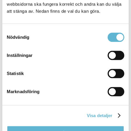
* Uppgifter markerade med stjärna måste fyllas i.
webbsidorna ska fungera korrekt och andra kan du välja
att stänga av. Nedan finns de val du kan göra.
Jag godkänner att Bromölla kommun behandlar
mina personuppgifter enligt
Samtyckesval
dataskyddsförordningen (GDPR).
Nödvändig
Personuppgifterna behandlas i syfte att kunna
utföra den här tjänsten. Läs mer om hur Bromölla
kommun behandlar dina personuppgifter
Inställningar
www.bromolla.se/personuppgifter
Statistik
Skicka anmälan
Marknadsföring
Visa detaljer
Kontakt
Beata Vernersson