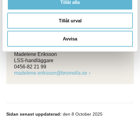
Enhetschef
Tillåt alla
0456-82 25 05
(SMS0709-17 14 47)
beata.vernersson@bromolla.se
Tillåt urval
Anton Andersson
LSS-handläggare
Avvisa
0456-82 21 28
Madelene Eriksson
LSS-handläggare
0456-82 21 99
madelene.eriksson@bromolla.se
Sidan senast uppdaterad:
den 8 October 2025