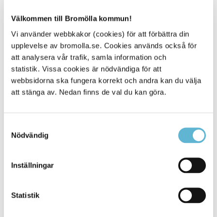
Trygghetsrådet
Välkommen till Bromölla kommun!
Regeringen - Nationella folkhälsopolitiska mål
Vi använder webbkakor (cookies) för att förbättra din
Folkhälsomyndigheten - Nationella
upplevelse av bromolla.se. Cookies används också för
folkhälsomål och målområden
att analysera vår trafik, samla information och
statistik. Vissa cookies är nödvändiga för att
Folkhälsomyndigheten
webbsidorna ska fungera korrekt och andra kan du välja
Kommissionen för jämlik hälsa
att stänga av. Nedan finns de val du kan göra.
Sveriges Kommuner och Regioner (SKR)
Region Skåne
Länsstyrelsen Skåne
Samtyckesval
Globala målen för hållbar utveckling
Nödvändig
Hållbar stad
Arbetsmiljöverket
Inställningar
Statistik
Kontakt