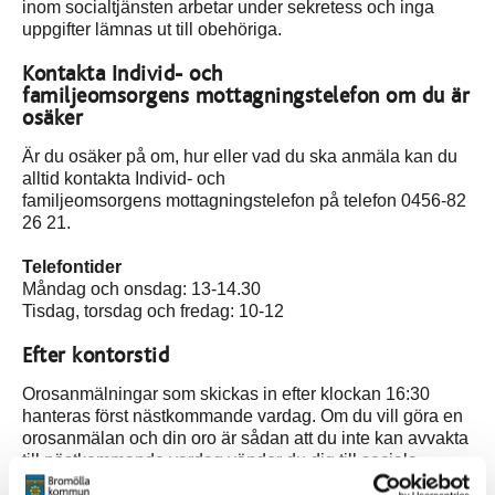
inom socialtjänsten arbetar under sekretess och inga
uppgifter lämnas ut till obehöriga.
Kontakta Individ- och
familjeomsorgens mottagningstelefon om du är
osäker
Är du osäker på om, hur eller vad du ska anmäla kan du
alltid kontakta Individ- och
familjeomsorgens mottagningstelefon på telefon 0456-82
26 21.
Telefontider
Måndag och onsdag: 13-14.30
Tisdag, torsdag och fredag: 10-12
Efter kontorstid
Orosanmälningar som skickas in efter klockan 16:30
hanteras först nästkommande vardag. Om du vill göra en
orosanmälan och din oro är sådan att du inte kan avvakta
till nästkommande vardag vänder du dig till sociala
jouren. Sociala jouren nås på telefonnummer 040-676 90