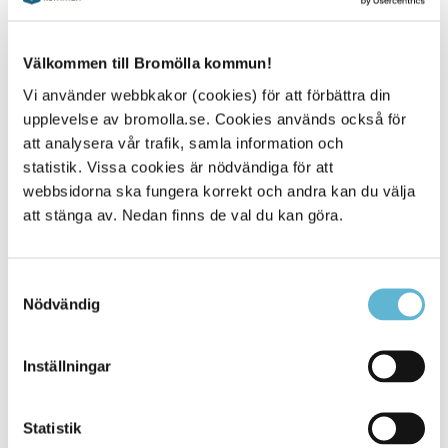
58.
Välkommen till Bromölla kommun!
Vi använder webbkakor (cookies) för att förbättra din
E-tjänst
upplevelse av bromolla.se. Cookies används också för
att analysera vår trafik, samla information och
Här kan du anmäla om du misstänker att ett barn
statistik. Vissa cookies är nödvändiga för att
eller en ungdom far illa.
webbsidorna ska fungera korrekt och andra kan du välja
Oro att barn far illa - anmälan
att stänga av. Nedan finns de val du kan göra.
Samtyckesval
Nödvändig
Gör en orosanmälan till
socialtjänsten
Inställningar
Orosanmälan (blankett)
Statistik