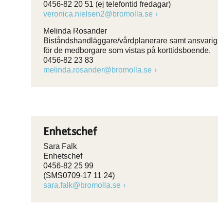
0456-82 20 51 (ej telefontid fredagar)
veronica.nielsen2@bromolla.se
Melinda Rosander
Biståndshandläggare/vårdplanerare samt ansvarig
för de medborgare som vistas på korttidsboende.
0456-82 23 83
melinda.rosander@bromolla.se
Enhetschef
Sara Falk
Enhetschef
0456-82 25 99
(SMS0709-17 11 24)
sara.falk@bromolla.se