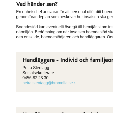
Vad händer sen?
En enhetschef ansvarar för att personal utför ditt bo
genomförandeplan som beskriver hur insatsen ska ge
Boendestöd kan eventuellt övergå till hemtjänst om ins
närmiljön. Bedömning om när insatsen boendestöd ska ö
den enskilde, boendestödjaren och handläggaren. Orsak
Handläggare - Individ och familje
Petra Stentagg
Socialsekreterare
0456-82 23 30
petra.stentagg@bromolla.se