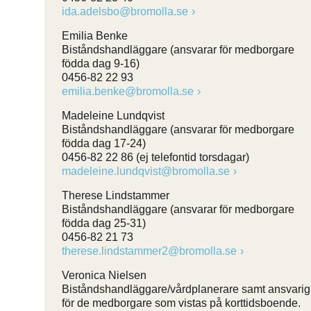
ida.adelsbo@bromolla.se
Emilia Benke
Biståndshandläggare (ansvarar för medborgare
födda dag 9-16)
0456-82 22 93
emilia.benke@bromolla.se
Madeleine Lundqvist
Biståndshandläggare (ansvarar för medborgare
födda dag 17-24)
0456-82 22 86 (ej telefontid torsdagar)
madeleine.lundqvist@bromolla.se
Therese Lindstammer
Biståndshandläggare (ansvarar för medborgare
födda dag 25-31)
0456-82 21 73
therese.lindstammer2@bromolla.se
Veronica Nielsen
Biståndshandläggare/vårdplanerare samt ansvarig
för de medborgare som vistas på korttidsboende.