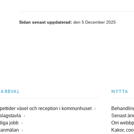
Sidan senast uppdaterad:
den 5 December 2025
NABBVAL
NYTTA
pettider växel och reception i kommunhuset
Behandling
slagstavla
Senast än
diga jobb
Om webbp
lanmälan
Kakor, coo