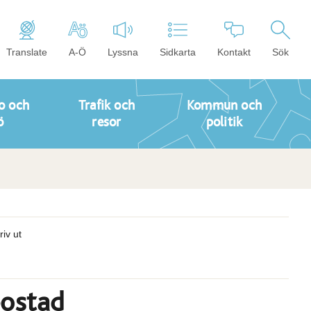
Translate
A-Ö
Lyssna
Sidkarta
Kontakt
Sök
o och
Trafik och
Kommun och
ö
resor
politik
riv ut
bostad