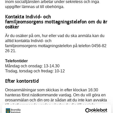
inom socialtjänsten arbetar under sekretess och inga
uppgifter lämnas ut till obehöriga.
Kontakta Individ- och
familjeomsorgens mottagningstelefon om du är
osäker
Är du osäker på om, hur eller vad du ska anmäla kan du
alltid kontakta Individ- och
familjeomsorgens mottagningstelefon på telefon 0456-82
26 21.
Telefontider
Måndag och onsdag: 13-14.30
Tisdag, torsdag och fredag: 10-12
Efter kontorstid
Orosanmälningar som skickas in efter klockan 16:30
hanteras först nästkommande vardag. Om du vill göra en
orosanmälan och din oro är sådan att du inte kan avvakta
till nästkommande vardag vänder du dig till sociala
jouren. Sociala jouren nås på telefonnummer 040-676 90