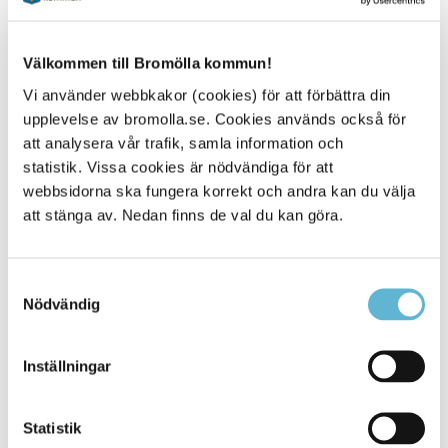
58.
Välkommen till Bromölla kommun!
Vi använder webbkakor (cookies) för att förbättra din
E-tjänst
upplevelse av bromolla.se. Cookies används också för
att analysera vår trafik, samla information och
Här kan du anmäla om du misstänker att ett barn
statistik. Vissa cookies är nödvändiga för att
eller en ungdom far illa.
webbsidorna ska fungera korrekt och andra kan du välja
Oro att barn far illa - anmälan
att stänga av. Nedan finns de val du kan göra.
Samtyckesval
Nödvändig
Gör en orosanmälan till
socialtjänsten
Inställningar
Orosanmälan (blankett)
Statistik