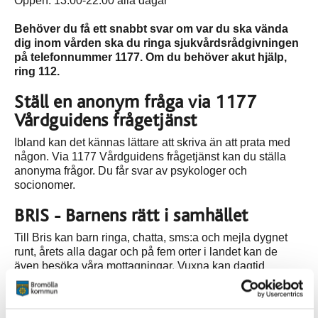
Öppen: 13.00-22.00 alla dagar
Behöver du få ett snabbt svar om var du ska vända
dig inom vården ska du ringa sjukvårdsrådgivningen
på telefonnummer 1177. Om du behöver akut hjälp,
ring 112.
Ställ en anonym fråga via 1177
Vårdguidens frågetjänst
Ibland kan det kännas lättare att skriva än att prata med
någon. Via 1177 Vårdguidens frågetjänst kan du ställa
anonyma frågor. Du får svar av psykologer och
socionomer.
BRIS - Barnens rätt i samhället
Till Bris kan barn ringa, chatta, sms:a och mejla dygnet
runt, årets alla dagar och på fem orter i landet kan de
även besöka våra mottagningar. Vuxna kan dagtid
kontakta Bris vuxentelefon och Bris stödlinje för
idrottsledare.