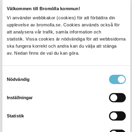
Telefon
: 116 111
För alla
:
https://www.bris.se
Välkommen till Bromölla kommun!
För barn
:
Vi använder webbkakor (cookies) för att förbättra din
https://www.bris.se/for-barn-och-unga/prata-med-oss/
upplevelse av bromolla.se. Cookies används också för
För vuxna
:
https://www.bris.se/for-vuxna/kontakta-oss/bris-
att analysera vår trafik, samla information och
vuxentelefon/
statistik. Vissa cookies är nödvändiga för att webbsidorna
För idrottsföreningar
:
ska fungera korrekt och andra kan du välja att stänga
https://www.bris.se/for-vuxna/kontakta-oss/bris-stodlinje-
av. Nedan finns de val du kan göra.
for-idrottsledare
Röda Korset
Samtyckesval
Har du tappat fotfästet, känner du dig vilsen, ledsen eller
Nödvändig
orolig och behöver någon att prata med? Röda Korset
finns för dig när det känns svårt. Den som svarar på Röda
Korsets telefon har avgett tystnadslöfte och ditt samtal är
Inställningar
anonymt.
Röda Korsets telefonjour 0771-900 800.
Statistik
Telefontid: Söndag-torsdag kl 15.00 - 21.00
Nationell stödlinje