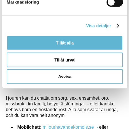
Marknadsföring
Du kan ringa
020-100 200, vardagar mellan
9-15
,
för att
få tips och råd om vad du kan göra för att hindra att din
anhörig dras in våldsbejakande extremistisk rörelse. De
ger också stöd om du bara vill prata om din oro. Resten
Visa detaljer
av tiden kan du lämna ett meddelande på deras
telefonsvarare så ringer de upp så snart det går.
Tillåt alla
De talar svenska, engelska, arabiska och kurdiska.
Jourhavande kompis
Tillåt urval
Röda Korsets ungdomsförbund har en chattjour där du
som ungdom kan chatta anonymt med en jourhavande
Avvisa
kompis. Chatten bemannas av frivilliga mellan 18 och 30
år.
I jouren kan du chatta om sorg, sex, ensamhet, oro,
missbruk, din familj, betyg, ätstörningar - eller kanske
behövs bara en tröstande röst. Alla som svarar är unga,
och du kan vara helt anonym.
Mobilchatt:
m.jourhavandekompis.se
eller