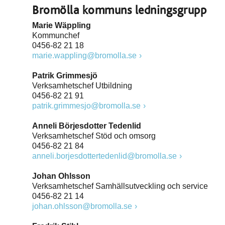
Bromölla kommuns ledningsgrupp
Marie Wäppling
Kommunchef
0456-82 21 18
marie.wappling@bromolla.se
Patrik Grimmesjö
Verksamhetschef Utbildning
0456-82 21 91
patrik.grimmesjo@bromolla.se
Anneli Börjesdotter Tedenlid
Verksamhetschef Stöd och omsorg
0456-82 21 84
anneli.borjesdottertedenlid@bromolla.se
Johan Ohlsson
Verksamhetschef Samhällsutveckling och service
0456-82 21 14
johan.ohlsson@bromolla.se