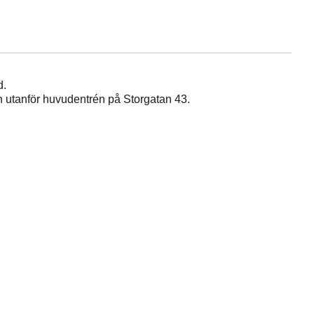
d.
n utanför huvudentrén på Storgatan 43.