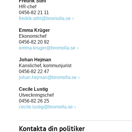
Fredrik Stihl
HR-chef
0456-82 21 11
fredrik.stihl@bromolla.se
Emma Krüger
Ekonomichef
0456-82 20 92
emma.kruger@bromolla.se
Johan Hejman
Kanslichef, kommunjurist
0456-82 22 47
johan.hejman@bromolla.se
Cecile Lustig
Utveckningschef
0456-82 26 25
cecile.lustig@bromolla.se
Kontakta din politiker