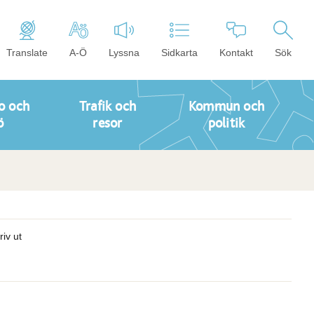
Translate
A-Ö
Lyssna
Sidkarta
Kontakt
Sök
o och
Trafik och
Kommun och
ö
resor
politik
riv ut