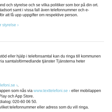
nd och styrelse och se vilka politiker som bor på din ort.
tadsort samt i vissa fall även telefonnummer och e-
ör att få upp uppgifter om respektive person.
r styrelse
töd eller hjälp i telefonsamtal kan du ringa till kommunen
ria samtalsförmedlande tjänster Tjänsterna heter
lefoni.se
.
bappen som nås via
www.texttelefoni.se
eller mobilappen
 Play och App Store.
 dialog: 020-60 06 50.
vilket telefonnummer eller adress som du vill ringa.