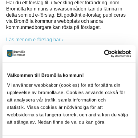
Har du ett förslag till utveckling eller förändring inom
Bromölla kommuns ansvarsområden kan du lämna in
detta som ett e-förslag. Ett godkänt e-förslag publiceras
via Bromölla kommuns webbplats och andra
kommunmedborgare kan rösta på förslaget.
Läs mer om e-förslag här
Dina synpunkter blir allmän handling
Synpunkter som kommer in till Bromölla kommun via det
här formuläret registreras som en allmän handling. Det
betyder att allmänhet och massmedia kan begära ut och
Välkommen till Bromölla kommun!
ta del av innehållet i ditt meddelande, om det inte finns
Vi använder webbkakor (cookies) för att förbättra din
skäl för sekretess enligt
upplevelse av bromolla.se. Cookies används också för
Offentlighets- och sekretesslagen (2009:400)
.
att analysera vår trafik, samla information och
Personuppgifter - information och samtycke
statistik. Vissa cookies är nödvändiga för att
webbsidorna ska fungera korrekt och andra kan du välja
Jag godkänner att Bromölla kommun behandlar mina
att stänga av. Nedan finns de val du kan göra.
personuppgifter enligt dataskyddsförordningen (GDPR).
Personuppgifterna behandlas i syfte att kunna utföra den
här tjänsten.