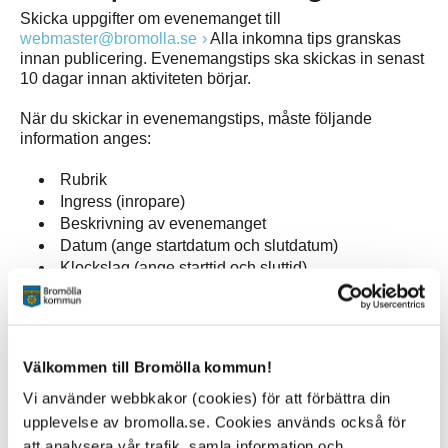
Skicka uppgifter om evenemanget till
webmaster@bromolla.se
Alla inkomna tips granskas
innan publicering. Evenemangstips ska skickas in senast
10 dagar innan aktiviteten börjar.
När du skickar in evenemangstips, måste följande
information anges:
Rubrik
Ingress (inropare)
Beskrivning av evenemanget
Datum (ange startdatum och slutdatum)
Klockslag (ange starttid och sluttid)
Plats
Arrangör (namn, telefon, e-post till arrangör)
Ev medarrangör
Ev prisinformation
Välkommen till Bromölla kommun!
Ev åldersgräns
Vi använder webbkakor (cookies) för att förbättra din
Ev evenemangslänk eller bokningslänk
Bild (.jpg) ska bifogas
upplevelse av bromolla.se. Cookies används också för
Kontaktinformation (namn, telefon, e-post till
att analysera vår trafik, samla information och