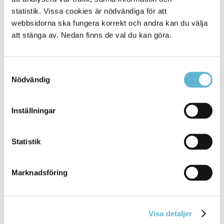
uppgiftslämnare)
statistik. Vissa cookies är nödvändiga för att
webbsidorna ska fungera korrekt och andra kan du välja
att stänga av. Nedan finns de val du kan göra.
Evenemangskalendern hittar du här
https://evenemang.bromolla.se/sv/se-och-gora
Samtyckesval
Nödvändig
Kontakt
Kerstin Persson
Inställningar
Kommunikatör/webbansvarig
0456-82 21 58
(SMS0709-17 11 58)
Statistik
kerstin.persson@bromolla.se
Marknadsföring
Visa detaljer
Sidan senast uppdaterad:
den 9 October 2024