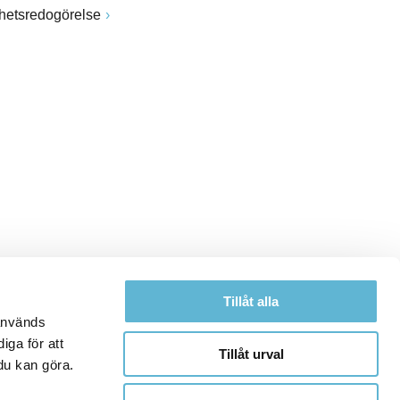
ghetsredogörelse
Tillåt alla
 används
iga för att
Tillåt urval
du kan göra.