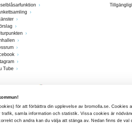
sselblåsarfunktion
Tillgängli
ankettsamling
jänster
förslag
lturpunkten
mhallen
essrum
cebook
stagram
u Tube
 kommun!
kies) för att förbättra din upplevelse av bromolla.se. Cookies
 trafik, samla information och statistik. Vissa cookies är nödvänd
rrekt och andra kan du välja att stänga av. Nedan finns de val 