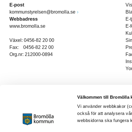
E-post
Vi
kommunstyrelsen@bromolla.se
Bl
Webbadress
E-t
www.bromolla.se
E-
Ku
Växel: 0456-82 20 00
Si
Fax: 0456-82 22 00
Pr
Org.nr: 212000-0894
Fa
In
Yo
Välkommen till Bromölla
Vi använder webbkakor (coo
också för att analysera vår
webbsidorna ska fungera ko