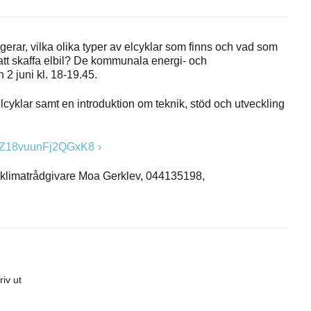
gerar, vilka olika typer av elcyklar som finns och vad som
å att skaffa elbil? De kommunala energi- och
2 juni kl. 18-19.45.
yklar samt en introduktion om teknik, stöd och utveckling
/8EZ18vuunFj2QGxK8
 klimatrådgivare Moa Gerklev, 044135198,
riv ut