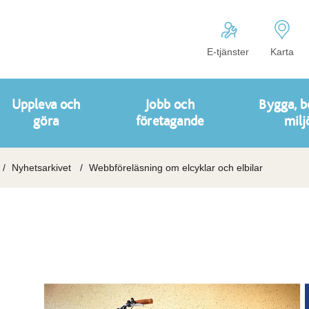
E-tjänster
Karta
Uppleva och
Jobb och
Bygga, b
göra
företagande
milj
Nyhetsarkivet
Webbföreläsning om elcyklar och elbilar