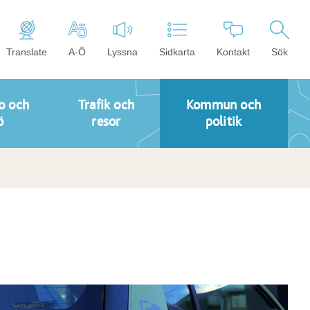
Translate
A-Ö
Lyssna
Sidkarta
Kontakt
Sök
o och
Trafik och
Kommun och
ö
resor
politik