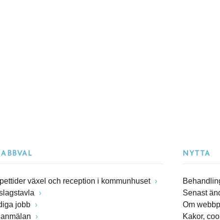
NABBVAL
NYTTA
pettider växel och reception i kommunhuset
Behandling
slagstavla
Senast än
diga jobb
Om webbp
lanmälan
Kakor, coo