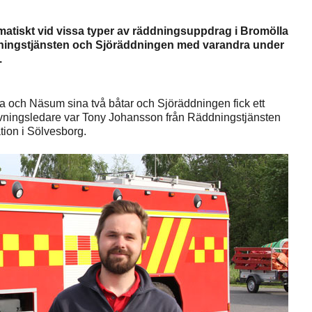
atiskt vid vissa typer av räddningsuppdrag i Bromölla
ingstjänsten och Sjöräddningen med varandra under
.
a och Näsum sina två båtar och Sjöräddningen fick ett
 Övningsledare var Tony Johansson från Räddningstjänsten
ion i Sölvesborg.