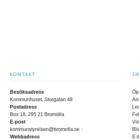
KONTAKT
S
Besöksadress
Öp
Kommunhuset, Storgatan 48
An
Postadress
Le
Box 18, 295 21 Bromölla
Fe
E-post
Vi
kommunstyrelsen@bromolla.se
Bl
Webbadress
E-t