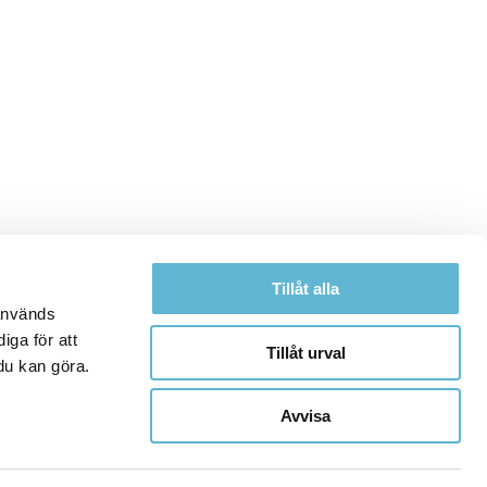
Tillåt alla
 används
iga för att
Tillåt urval
du kan göra.
Avvisa