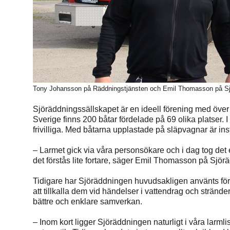
Tony Johansson på Räddningstjänsten och Emil Thomasson på Sj
Sjöräddningssällskapet är en ideell förening med öv
Sverige finns 200 båtar fördelade på 69 olika platser.
frivilliga. Med båtarna upplastade på släpvagnar är inst
– Larmet gick via våra personsökare och i dag tog det 
det förstås lite fortare, säger Emil Thomasson på Sjör
Tidigare har Sjöräddningen huvudsakligen använts för 
att tillkalla dem vid händelser i vattendrag och stränd
bättre och enklare samverkan.
– Inom kort ligger Sjöräddningen naturligt i våra larmli