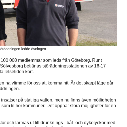
öräddningen ledde övningen.
er 100 000 medlemmar som leds från Göteborg. Runt
 I Sölvesborg betjänas sjöräddningsstationen av 16-17
ällelsetiden kort.
en halvtimme för oss att komma hit. Är det skarpt läge går
äddningen.
insatser på statliga vatten, men nu finns även möjligheten
er som tillhör kommuner. Det öppnar stora möjligheter för en
stor och larmas ut till drunknings-, båt- och dykolyckor med