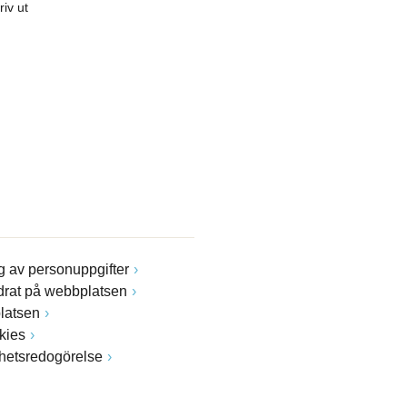
riv ut
 av personuppgifter
drat på webbplatsen
latsen
kies
ghetsredogörelse