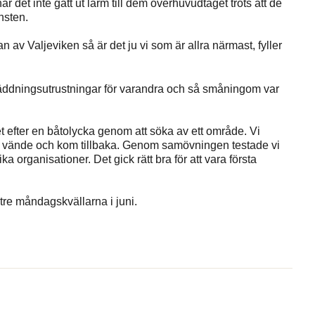
r det inte gått ut larm till dem överhuvudtaget trots att de
nsten.
 av Valjeviken så är det ju vi som är allra närmast, fyller
räddningsutrustningar för varandra och så småningom var
t efter en båtolycka genom att söka av ett område. Vi
ll, vände och kom tillbaka. Genom samövningen testade vi
 organisationer. Det gick rätt bra för att vara första
e måndagskvällarna i juni.