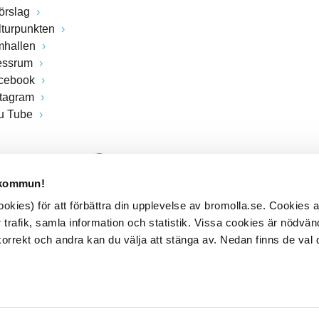
förslag
lturpunkten
mhallen
essrum
cebook
stagram
u Tube
 kommun!
kies) för att förbättra din upplevelse av bromolla.se. Cookies
 trafik, samla information och statistik. Vissa cookies är nödvänd
rrekt och andra kan du välja att stänga av. Nedan finns de val 