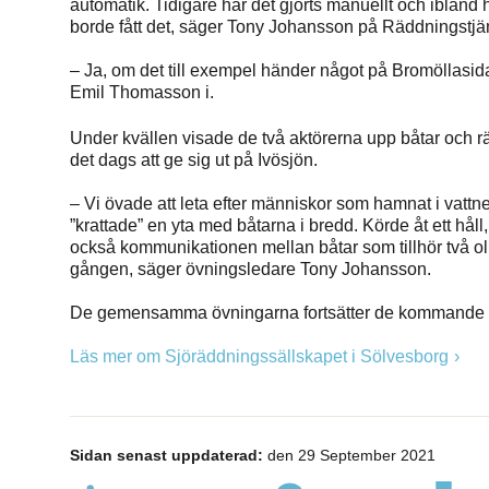
automatik. Tidigare har det gjorts manuellt och ibland ha
borde fått det, säger Tony Johansson på Räddningstjä
– Ja, om det till exempel händer något på Bromöllasidan
Emil Thomasson i.
Under kvällen visade de två aktörerna upp båtar och 
det dags att ge sig ut på Ivösjön.
– Vi övade att leta efter människor som hamnat i vattne
”krattade” en yta med båtarna i bredd. Körde åt ett hå
också kommunikationen mellan båtar som tillhör två olika
gången, säger övningsledare Tony Johansson.
De gemensamma övningarna fortsätter de kommande tr
Läs mer om Sjöräddningssällskapet i Sölvesborg
Sidan senast uppdaterad:
den 29 September 2021