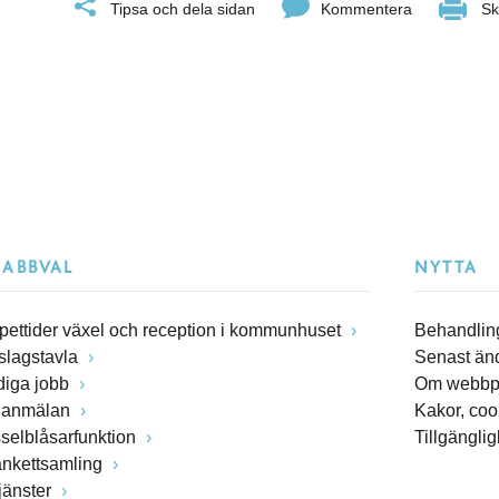
Tipsa och dela sidan
Kommentera
Sk
NABBVAL
NYTTA
pettider växel och reception i kommunhuset
Behandling
slagstavla
Senast än
diga jobb
Om webbp
lanmälan
Kakor, coo
sselblåsarfunktion
Tillgängli
ankettsamling
jänster