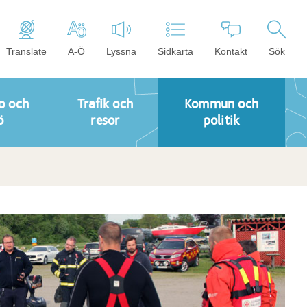
Translate
A-Ö
Lyssna
Sidkarta
Kontakt
Sök
o och
Trafik och
Kommun och
ö
resor
politik