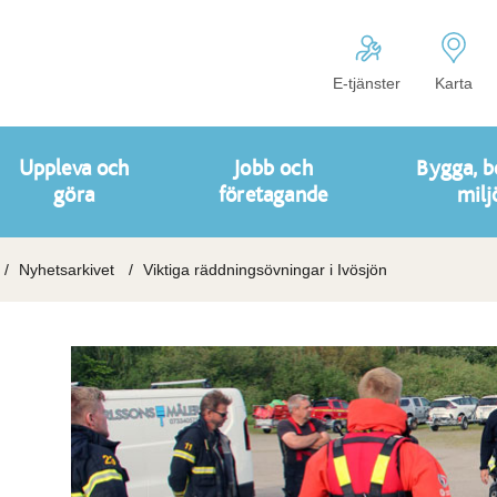
E-tjänster
Karta
Uppleva och
Jobb och
Bygga, b
göra
företagande
milj
Nyhetsarkivet
Viktiga räddningsövningar i Ivösjön