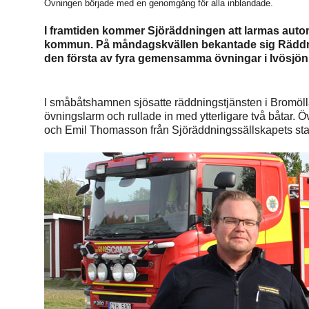
Övningen började med en genomgång för alla inblandade.
I framtiden kommer Sjöräddningen att larmas autom
kommun. På måndagskvällen bekantade sig Räddn
den första av fyra gemensamma övningar i Ivösjön
I småbåtshamnen sjösatte räddningstjänsten i Bromöll
övningslarm och rullade in med ytterligare två båtar.
och Emil Thomasson från Sjöräddningssällskapets stat