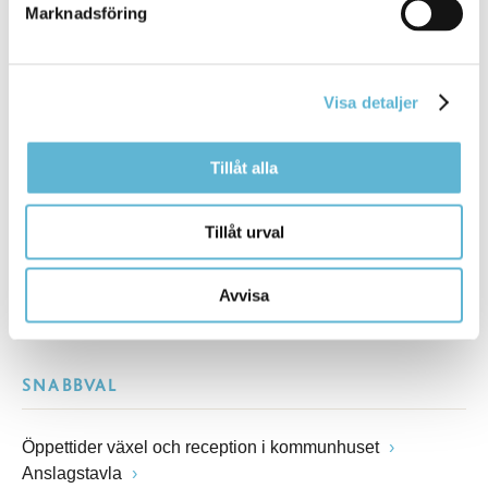
Marknadsföring
Besöksadress
Kommunhuset, Storgatan 48
Postadress
Visa detaljer
Box 18, 295 21 Bromölla
E-post
kommunstyrelsen@bromolla.se
Tillåt alla
Webbadress
www.bromolla.se
Tillåt urval
Växel: 0456-82 20 00
Avvisa
Fax: 0456-82 22 00
Org.nr: 212000-0894
SNABBVAL
Öppettider växel och reception i kommunhuset
Anslagstavla