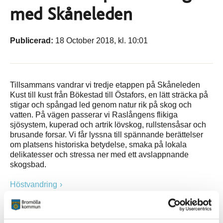
med Skåneleden
Publicerad:
18 October 2018, kl. 10:01
Tillsammans vandrar vi tredje etappen på Skåneleden
Kust till kust från Bökestad till Östafors, en lätt sträcka på
stigar och spångad led genom natur rik på skog och
vatten. På vägen passerar vi Raslångens flikiga
sjösystem, kuperad och artrik lövskog, rullstensåsar och
brusande forsar. Vi får lyssna till spännande berättelser
om platsens historiska betydelse, smaka på lokala
delikatesser och stressa ner med ett avslappnande
skogsbad.
Höstvandring
Mer information om etappen
Välkommen med din anmälan senast den 24 oktober