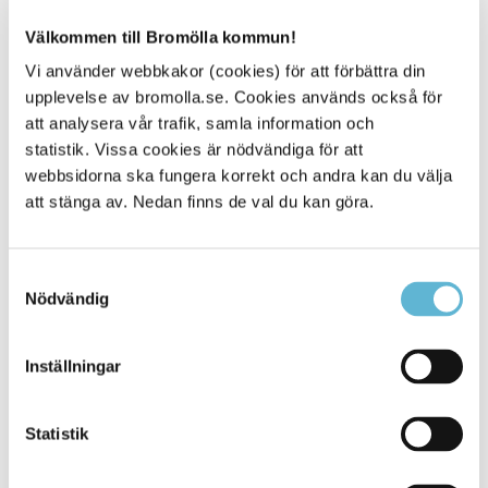
Välkommen till Bromölla kommun!
Vi använder webbkakor (cookies) för att förbättra din
Sidan senast uppdaterad:
den 24 October 2018
upplevelse av bromolla.se. Cookies används också för
att analysera vår trafik, samla information och
Tipsa och dela sidan
statistik. Vissa cookies är nödvändiga för att
webbsidorna ska fungera korrekt och andra kan du välja
Kommentera
att stänga av. Nedan finns de val du kan göra.
Skriv ut
Samtyckesval
Nödvändig
Inställningar
Statistik
KONTAKT