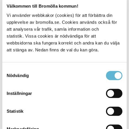
exempelvis vara om du inte syns i sensorn när den
Välkommen till Bromölla kommun!
aktiveras eller om du inte ligger i din säng på natten .
Vi använder webbkakor (cookies) för att förbättra din
Överenskommelse hur tillsyn ska
upplevelse av bromolla.se. Cookies används också för
göras
att analysera vår trafik, samla information och
En överenskommelse görs (och dokumenteras) när och
statistik. Vissa cookies är nödvändiga för att
hur tillsyn ska göras med trygghetssensorn och hur
webbsidorna ska fungera korrekt och andra kan du välja
personal ska gå tillväga om personen i boendet inte syns
att stänga av. Nedan finns de val du kan göra.
i sensorn när den aktiveras. Personal kan också göra
extra tillsyn via trygghetssensor, dom kan också göra
fysiska besök eller kontakta annan boende i hushållet.
Samtyckesval
Nödvändig
Det är endast behörig personal som kan utföra tillsyn via
trygghetssensorn. Det tas inga bilder och sker ingen
inspelning med trygghetssensorn, däremot sparas
Inställningar
tidpunkter när trygghetssensorn slogs på, hur lång
tillsynen var samt vilken personal som utförde tillsynen.
Statistik
Vill du veta mer är du välkommen att kontakta Sebastian
Larsson, Enhetschef Äldreomsorgen.
Marknadsföring