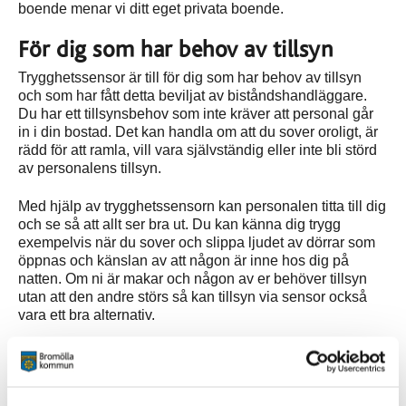
boende menar vi ditt eget privata boende.
För dig som har behov av tillsyn
Trygghetssensor är till för dig som har behov av tillsyn
och som har fått detta beviljat av biståndshandläggare.
Du har ett tillsynsbehov som inte kräver att personal går
in i din bostad. Det kan handla om att du sover oroligt, är
rädd för att ramla, vill vara självständig eller inte bli störd
av personalens tillsyn.
Med hjälp av trygghetssensorn kan personalen titta till dig
och se så att allt ser bra ut. Du kan känna dig trygg
exempelvis när du sover och slippa ljudet av dörrar som
öppnas och känslan av att någon är inne hos dig på
natten. Om ni är makar och någon av er behöver tillsyn
utan att den andre störs så kan tillsyn via sensor också
vara ett bra alternativ.
Sensorerna kan även registrera avvikelser om man väljer
att använda den funktionen och då kan den automatiskt
larma till personalens mobiltelefoner. Avvikelser kan