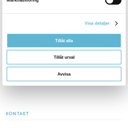
Sidan senast uppdaterad:
den 26 September 2024
Visa detaljer
Tipsa och dela sidan
Kommentera
Tillåt alla
Skriv ut
Tillåt urval
Avvisa
KONTAKT