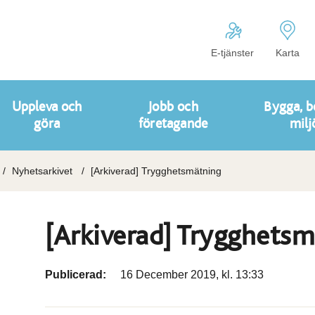
E-tjänster
Karta
Uppleva och
Jobb och
Bygga, b
göra
företagande
milj
Nyhetsarkivet
[Arkiverad] Trygghetsmätning
[Arkiverad] Trygghets
Publicerad:
16 December 2019, kl. 13:33