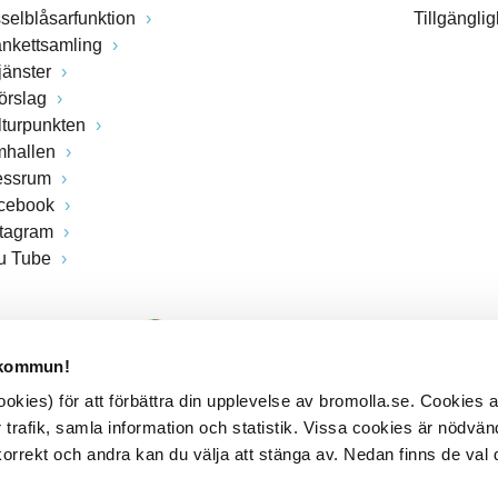
sselblåsarfunktion
Tillgängli
ankettsamling
jänster
förslag
lturpunkten
mhallen
essrum
cebook
stagram
u Tube
 kommun!
kies) för att förbättra din upplevelse av bromolla.se. Cookies
 trafik, samla information och statistik. Vissa cookies är nödvänd
rrekt och andra kan du välja att stänga av. Nedan finns de val 