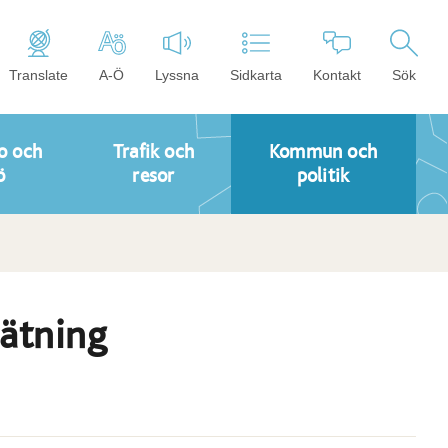
Translate
A-Ö
Lyssna
Sidkarta
Kontakt
Sök
o och
Trafik och
Kommun och
ö
resor
politik
mätning