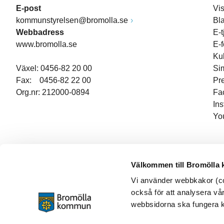
E-post
Vi
kommunstyrelsen@bromolla.se
Bl
Webbadress
E-t
www.bromolla.se
E-
Ku
Växel: 0456-82 20 00
Si
Fax: 0456-82 22 00
Pr
Org.nr: 212000-0894
Fa
In
Yo
Välkommen till Bromölla
Vi använder webbkakor (coo
också för att analysera vår
webbsidorna ska fungera ko