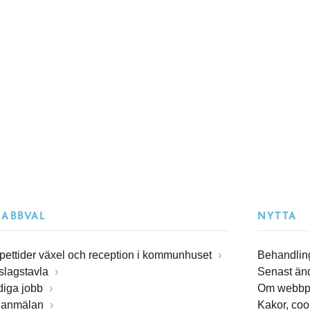
NABBVAL
NYTTA
pettider växel och reception i kommunhuset
Behandling
slagstavla
Senast än
diga jobb
Om webbp
lanmälan
Kakor, coo