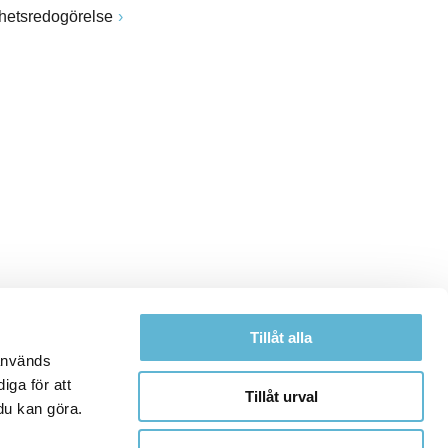
ghetsredogörelse
Tillåt alla
 används
iga för att
Tillåt urval
du kan göra.