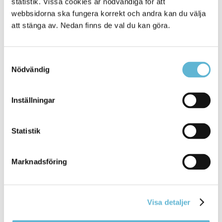
statistik. Vissa cookies är nödvändiga för att
årsredovisningen
webbsidorna ska fungera korrekt och andra kan du välja
att stänga av. Nedan finns de val du kan göra.
Bromöllaföretagen som uppfyller kriterierna
Mer om undersökningen
Samtyckesval
Nödvändig
Inställningar
Sidan senast uppdaterad:
den 11 December 2023
Statistik
Tipsa och dela sidan
Marknadsföring
Kommentera
Skriv ut
Visa detaljer