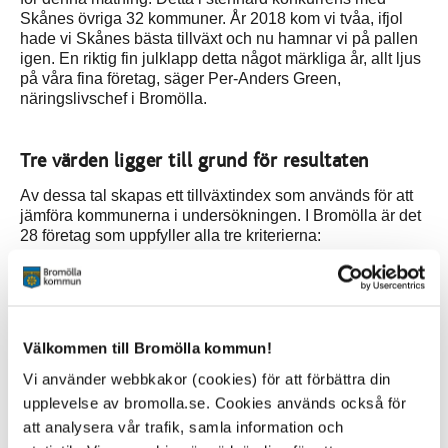
Skånes övriga 32 kommuner. År 2018 kom vi tvåa, ifjol
hade vi Skånes bästa tillväxt och nu hamnar vi på pallen
igen. En riktig fin julklapp detta något märkliga år, allt ljus
på våra fina företag, säger Per-Anders Green,
näringslivschef i Bromölla.
Tre värden ligger till grund för resultaten
Av dessa tal skapas ett tillväxtindex som används för att
jämföra kommunerna i undersökningen. I Bromölla är det
28 företag som uppfyller alla tre kriterierna:
Andelen företag som har en omsättningsökning
över fem procent mellan de två senaste
årsredovisningarna
Välkommen till Bromölla kommun!
Andelen företag som ökat antalet anställda mellan
Vi använder webbkakor (cookies) för att förbättra din
de två senaste årsredovisningarna
upplevelse av bromolla.se. Cookies används också för
att analysera vår trafik, samla information och
Andelen företag som går med vinst enligt senaste