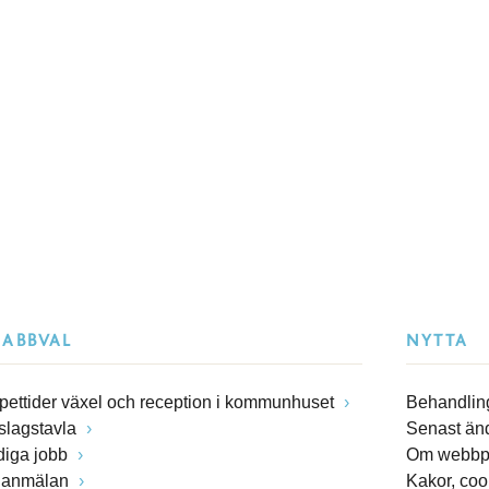
NABBVAL
NYTTA
pettider växel och reception i kommunhuset
Behandling
slagstavla
Senast än
diga jobb
Om webbp
lanmälan
Kakor, coo