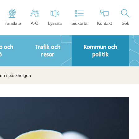
Translate
A-Ö
Lyssna
Sidkarta
Kontakt
Sök
o och
Trafik och
Kommun och
ö
resor
politik
sen i påskhelgen