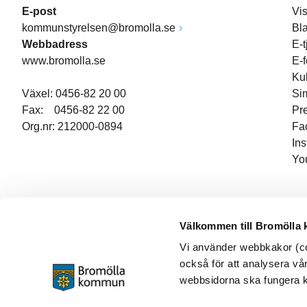
E-post
Vi
kommunstyrelsen@bromolla.se
Bl
Webbadress
E-t
www.bromolla.se
E-
Ku
Växel: 0456-82 20 00
Si
Fax: 0456-82 22 00
Pr
Org.nr: 212000-0894
Fa
In
Yo
Välkommen till Bromölla
Vi använder webbkakor (coo
också för att analysera vår
webbsidorna ska fungera ko