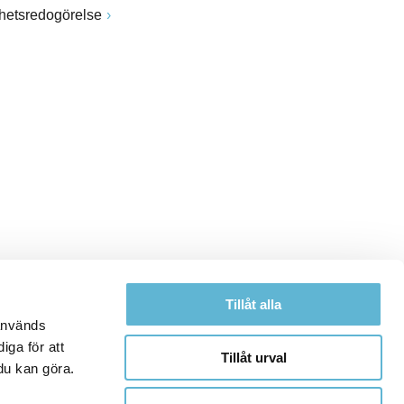
ghetsredogörelse
Tillåt alla
 används
iga för att
Tillåt urval
du kan göra.