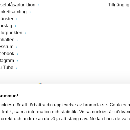
sselblåsarfunktion
Tillgängli
ankettsamling
jänster
förslag
lturpunkten
mhallen
essrum
cebook
stagram
u Tube
 kommun!
kies) för att förbättra din upplevelse av bromolla.se. Cookies
 trafik, samla information och statistik. Vissa cookies är nödvänd
rrekt och andra kan du välja att stänga av. Nedan finns de val 