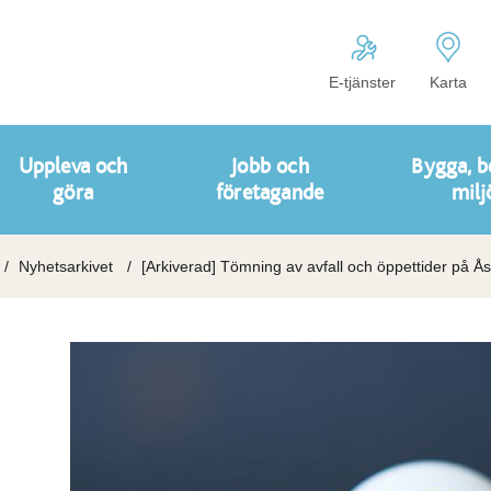
E-tjänster
Karta
Uppleva och
Jobb och
Bygga, b
göra
företagande
milj
Nyhetsarkivet
[Arkiverad] Tömning av avfall och öppettider på Å