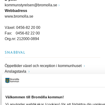
kommunstyrelsen@bromolla.se
Webbadress
www.bromolla.se
Växel: 0456-82 20 00
Fax: 0456-82 22 00
Org.nr: 212000-0894
SNABBVAL
Öppettider växel och reception i kommunhuset
Anslagstavla
Lediga jobb
Felanmälan
Visselblåsarfunktion
Blankettsamling
Välkommen till Bromölla kommun!
E-tjänster
Vi använder webbkakor (cookies) för att förbättra din upple