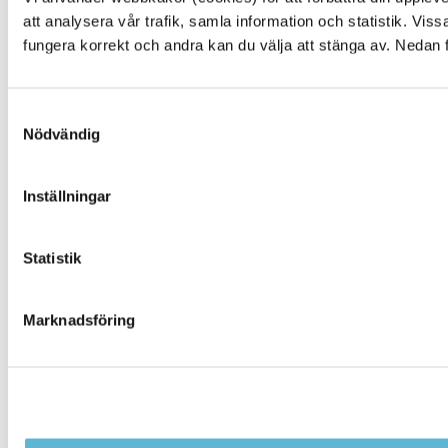
E-förslag
att analysera vår trafik, samla information och statistik. Vi
Kulturpunkten
fungera korrekt och andra kan du välja att stänga av. Nedan 
Simhallen
Pressrum
Facebook
Samtyckesval
Instagram
Nödvändig
You Tube
Inställningar
NYTTA
Statistik
Behandling av personuppgifter
Senast ändrat på webbplatsen
Om webbplatsen
Marknadsföring
Kakor, cookies
Tillgänglighetsredogörelse