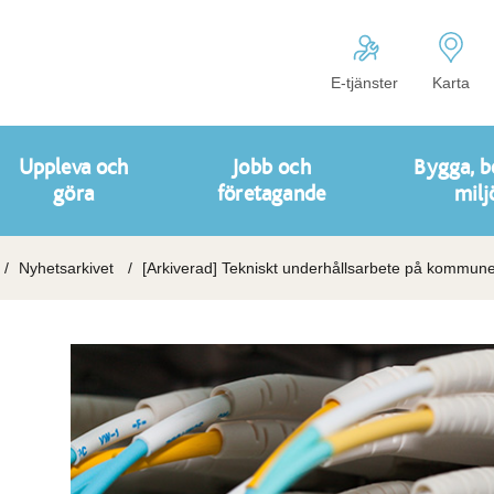
E-tjänster
Karta
Uppleva och
Jobb och
Bygga, b
göra
företagande
milj
Nyhetsarkivet
[Arkiverad] Tekniskt underhållsarbete på kommune