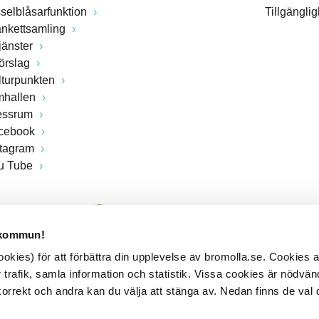
sselblåsarfunktion
Tillgängli
ankettsamling
jänster
förslag
lturpunkten
mhallen
essrum
cebook
stagram
u Tube
 kommun!
kies) för att förbättra din upplevelse av bromolla.se. Cookies
 trafik, samla information och statistik. Vissa cookies är nödvänd
rrekt och andra kan du välja att stänga av. Nedan finns de val 