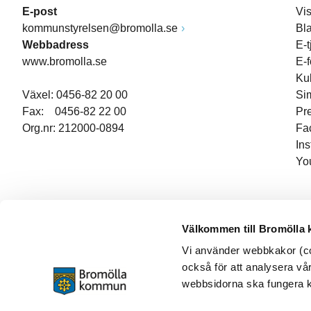
E-post
Vi
kommunstyrelsen@bromolla.se
Bl
Webbadress
E-t
www.bromolla.se
E-
Ku
Växel: 0456-82 20 00
Si
Fax: 0456-82 22 00
Pr
Org.nr: 212000-0894
Fa
In
Yo
Välkommen till Bromölla
Vi använder webbkakor (coo
också för att analysera vår
webbsidorna ska fungera ko