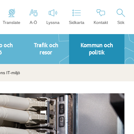
Translate
A-Ö
Lyssna
Sidkarta
Kontakt
Sök
o och
Trafik och
Kommun och
ö
resor
politik
ns IT-miljö