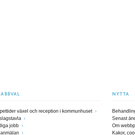
NABBVAL
NYTTA
pettider växel och reception i kommunhuset
Behandling
slagstavla
Senast än
diga jobb
Om webbp
lanmälan
Kakor, coo