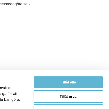
ghetsredogörelse
Tillåt alla
 används
iga för att
Tillåt urval
du kan göra.