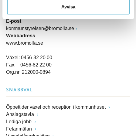
Postadress
Avvisa
Box 18, 295 21 Bromölla
E-post
kommunstyrelsen@bromolla.se
Webbadress
www.bromolla.se
Växel: 0456-82 20 00
Fax: 0456-82 22 00
Org.nr: 212000-0894
SNABBVAL
Öppettider växel och reception i kommunhuset
Anslagstavla
Lediga jobb
Felanmälan