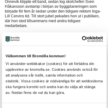
Önnevik klippte ett band, sedan tog skolchefen Sven
Håkansson avstamp i början av byggplaneringen som
började för fem år sedan under den tidigare rektorn Inga-
Lill Cervins tid. Till stort jubel pekades hon ut i publiken,
där hon stod tillsammans med andra tidigare
medarbetare.
Dagens rektor Pernilla Holmstedt fortsatte med att tacka
alla inblandade för stöd och tålamod under byggtiden.
Hon och de övriga talarna var mycket eniga om att
resultatet blivit fantastiskt, med fungerande och ljusa
arbetslokaler och en härlig utemiljö.
Välkommen till Bromölla kommun!
Vi använder webbkakor (cookies) för att förbättra din
Även eleverna höll tal och efter en avslutande dans
upplevelse av bromolla.se. Cookies används också för
guidades besökarna runt hela skolan av sjätteklassarna.
att analysera vår trafik, samla information och
Mer om Edenryds skola
statistik. Vissa cookies är nödvändiga för att webbsidorna
ska fungera korrekt och andra kan du välja att stänga
av. Nedan finns de val du kan göra.