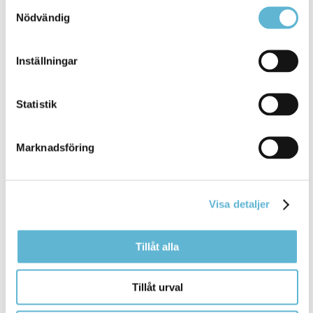
Samtyckesval
Sidan senast uppdaterad:
den 26 September 2024
Nödvändig
Tipsa och dela sidan
Inställningar
Kommentera
Statistik
Skriv ut
Marknadsföring
Visa detaljer
Tillåt alla
KONTAKT
Tillåt urval
Besöksadress
Kommunhuset, Storgatan 48