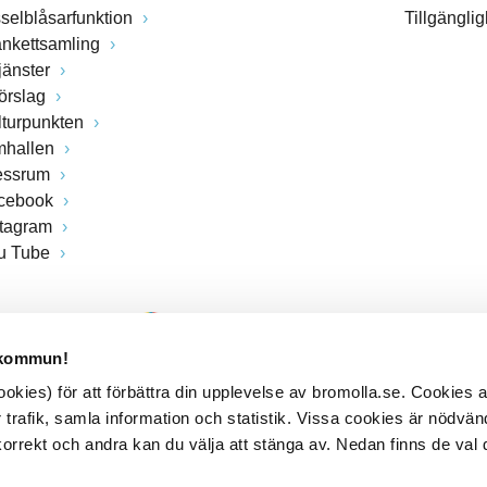
sselblåsarfunktion
Tillgängli
ankettsamling
jänster
förslag
lturpunkten
mhallen
essrum
cebook
stagram
u Tube
 kommun!
kies) för att förbättra din upplevelse av bromolla.se. Cookies
 trafik, samla information och statistik. Vissa cookies är nödvänd
rrekt och andra kan du välja att stänga av. Nedan finns de val 