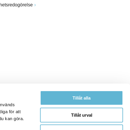
ghetsredogörelse
Tillåt alla
 används
iga för att
Tillåt urval
du kan göra.