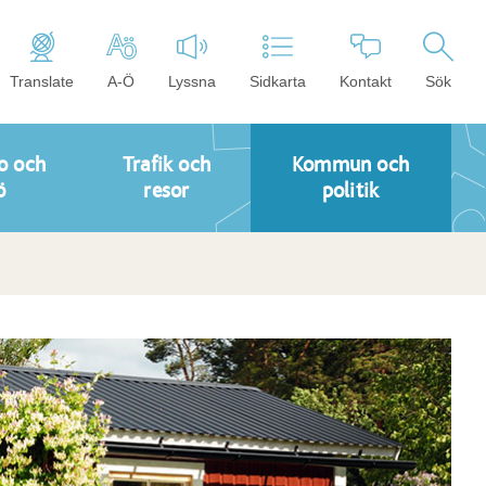
Translate
A-Ö
Lyssna
Sidkarta
Kontakt
Sök
o och
Trafik och
Kommun och
ö
resor
politik