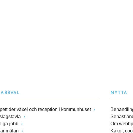
NABBVAL
NYTTA
pettider växel och reception i kommunhuset
Behandling
slagstavla
Senast än
diga jobb
Om webbp
lanmälan
Kakor, coo