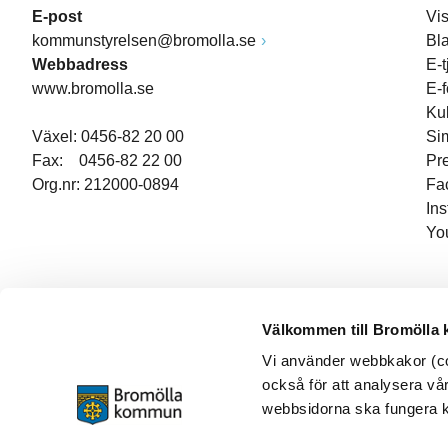
E-post
Vi
kommunstyrelsen@bromolla.se
Bl
Webbadress
E-t
www.bromolla.se
E-
Ku
Växel: 0456-82 20 00
Si
Fax: 0456-82 22 00
Pr
Org.nr: 212000-0894
Fa
In
Yo
Välkommen till Bromölla
Vi använder webbkakor (coo
också för att analysera vår
webbsidorna ska fungera ko