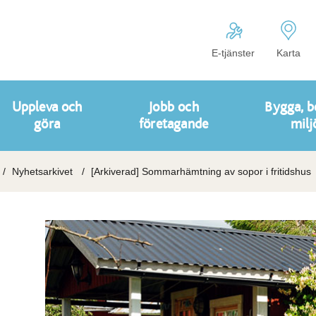
E-tjänster
Karta
Uppleva och
Jobb och
Bygga, b
göra
företagande
milj
Nyhetsarkivet
[Arkiverad] Sommarhämtning av sopor i fritidshus