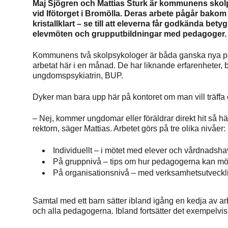
Maj Sjögren och Mattias Sturk är kommunens skolps
vid Ifötorget i Bromölla. Deras arbete pågår bak
kristallklart – se till att eleverna får godkända be
elevmöten och grupputbildningar med pedagoger.
Kommunens två skolpsykologer är båda ganska nya på s
arbetat här i en månad. De har liknande erfarenheter, 
ungdomspsykiatrin, BUP.
Dyker man bara upp här på kontoret om man vill träffa 
– Nej, kommer ungdomar eller föräldrar direkt hit så hänv
rektorn, säger Mattias. Arbetet görs på tre olika nivåer:
Individuellt – i mötet med elever och vårdnadsh
På gruppnivå – tips om hur pedagogerna kan mö
På organisationsnivå – med verksamhetsutveckl
Samtal med ett barn sätter ibland igång en kedja av 
och alla pedagogerna. Ibland fortsätter det exempelvis