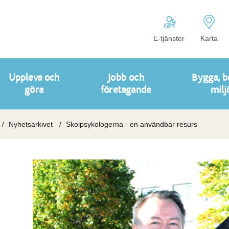
E-tjänster
Karta
Uppleva och
Jobb och
Bygga, b
göra
företagande
milj
Nyhetsarkivet
Skolpsykologerna - en användbar resurs