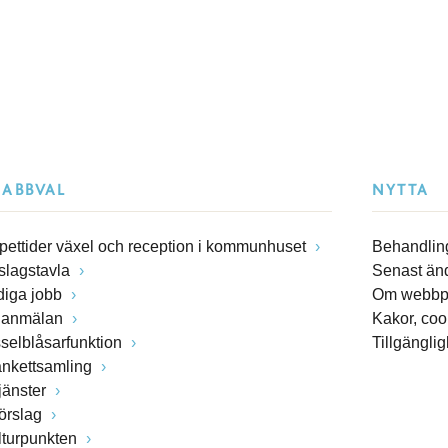
NABBVAL
NYTTA
pettider växel och reception i kommunhuset
Behandling
slagstavla
Senast än
diga jobb
Om webbp
lanmälan
Kakor, coo
sselblåsarfunktion
Tillgängli
ankettsamling
jänster
förslag
lturpunkten