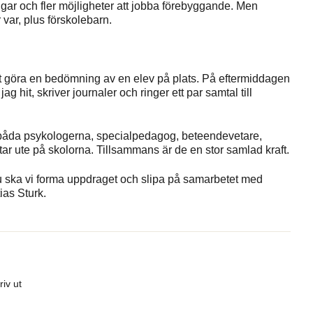
ingar och fler möjligheter att jobba förebyggande. Men
var, plus förskolebarn.
att göra en bedömning av en elev på plats. På eftermiddagen
g hit, skriver journaler och ringer ett par samtal till
 båda psykologerna, specialpedagog, beteendevetare,
ar ute på skolorna. Tillsammans är de en stor samlad kraft.
u ska vi forma uppdraget och slipa på samarbetet med
as Sturk.
riv ut