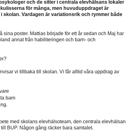
ykologer och de sitter i centrala elevhälsans lokaler
om kulisserna för många, men huvuduppdraget är
tyg i skolan. Vardagen är variationsrik och rymmer både
ina poster. Mattias började för ett år sedan och Maj har
bland annat från habiliteringen och barn- och
er?
isar vi tillbaka till skolan. Vi får alltid våra uppdrag av
avare
ta barn
ing.
arbete med skolans elevhälsoteam, den centrala elevhälsan
 till BUP. Någon gång räcker bara samtalet.