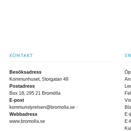
KONTAKT
S
Besöksadress
Öp
Kommunhuset, Storgatan 48
An
Postadress
Le
Box 18, 295 21 Bromölla
Fe
E-post
Vi
kommunstyrelsen@bromolla.se
Bl
Webbadress
E-t
www.bromolla.se
E-
Ku