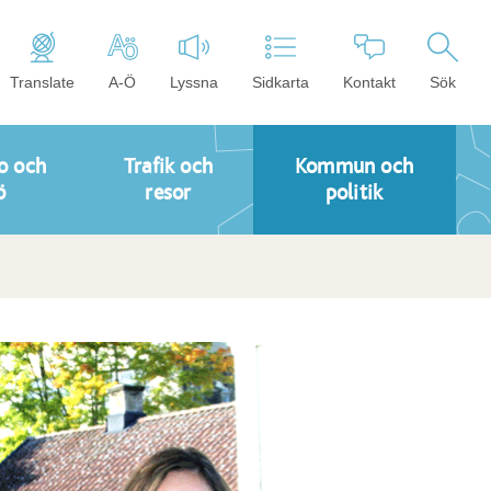
Translate
A-Ö
Lyssna
Sidkarta
Kontakt
Sök
o och
Trafik och
Kommun och
ö
resor
politik