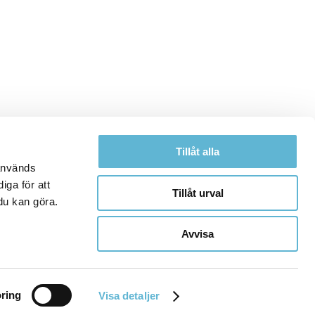
Tillåt alla
 används
iga för att
Tillåt urval
du kan göra.
Avvisa
ring
Visa detaljer