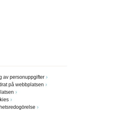
 av personuppgifter
drat på webbplatsen
latsen
kies
ghetsredogörelse