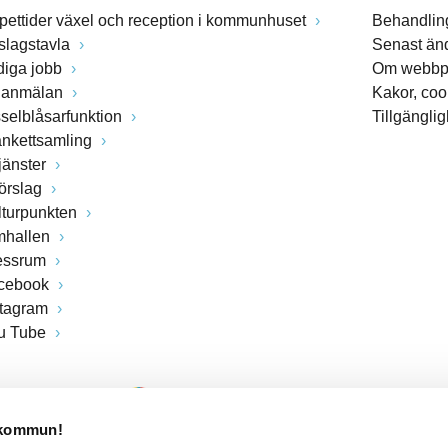
pettider växel och reception i kommunhuset
Behandling
slagstavla
Senast än
diga jobb
Om webbp
lanmälan
Kakor, coo
sselblåsarfunktion
Tillgängli
ankettsamling
jänster
förslag
lturpunkten
mhallen
essrum
cebook
stagram
u Tube
 kommun!