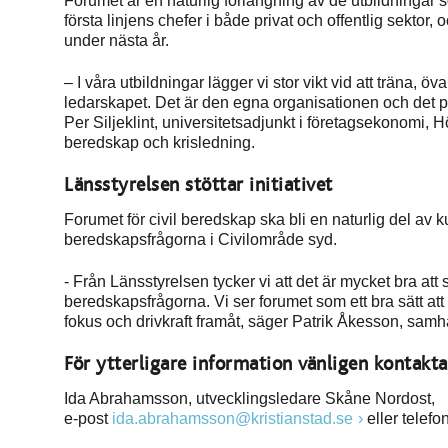
Forumet är en naturlig förlängning av de utbildningar
första linjens chefer i både privat och offentlig sektor,
under nästa år.
– I våra utbildningar lägger vi stor vikt vid att träna,
ledarskapet. Det är den egna organisationen och det p
Per Siljeklint, universitetsadjunkt i företagsekonomi,
beredskap och krisledning.
Länsstyrelsen stöttar initiativet
Forumet för civil beredskap ska bli en naturlig del a
beredskapsfrågorna i Civilområde syd.
- Från Länsstyrelsen tycker vi att det är mycket bra a
beredskapsfrågorna. Vi ser forumet som ett bra sätt att 
fokus och drivkraft framåt, säger Patrik Åkesson, sam
För ytterligare information vänligen kontakta
Ida Abrahamsson, utvecklingsledare Skåne Nordost,
e-post
ida.abrahamsson@kristianstad.se
eller telefo