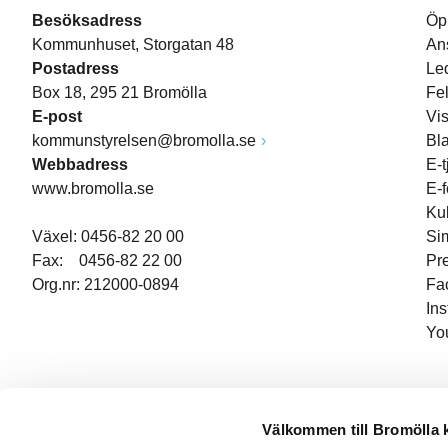
Besöksadress
Öp
Kommunhuset, Storgatan 48
An
Postadress
Le
Box 18, 295 21 Bromölla
Fe
E-post
Vi
kommunstyrelsen@bromolla.se
Bl
Webbadress
E-t
www.bromolla.se
E-
Ku
Växel: 0456-82 20 00
Si
Fax: 0456-82 22 00
Pr
Org.nr: 212000-0894
Fa
In
Yo
Välkommen till Bromölla