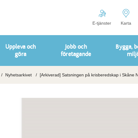
E-tjänster
Karta
Uppleva och
Jobb och
Bygga, b
göra
företagande
milj
Nyhetsarkivet
[Arkiverad] Satsningen på krisberedskap i Skåne No