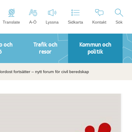
Translate
A-Ö
Lyssna
Sidkarta
Kontakt
Sök
o och
Trafik och
Kommun och
ö
resor
politik
rdost fortsätter – nytt forum för civil beredskap