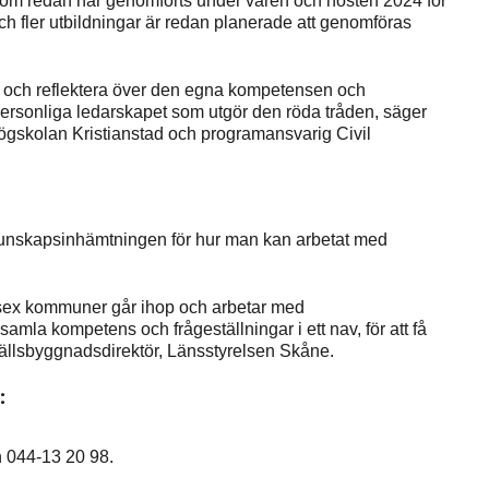
 som redan har genomförts under våren och hösten 2024 för
 och fler utbildningar är redan planerade att genomföras
 öva och reflektera över den egna kompetensen och
ersonliga ledarskapet som utgör den röda tråden, säger
 Högskolan Kristianstad och programansvarig Civil
v kunskapsinhämtningen för hur man kan arbetat med
tt sex kommuner går ihop och arbetar med
samla kompetens och frågeställningar i ett nav, för att få
hällsbyggnadsdirektör, Länsstyrelsen Skåne.
:
n 044-13 20 98.