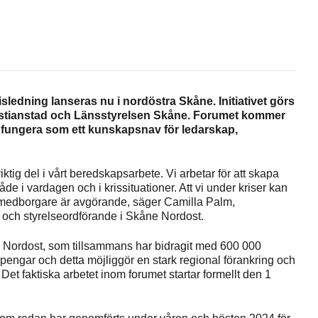
isledning lanseras nu i nordöstra Skåne. Initiativet görs
istianstad och Länsstyrelsen Skåne. Forumet kommer
a fungera som ett kunskapsnav för ledarskap,
tig del i vårt beredskapsarbete. Vi arbetar för att skapa
de i vardagen och i krissituationer. Att vi under kriser kan
a medborgare är avgörande, säger Camilla Palm,
och styrelseordförande i Skåne Nordost.
Nordost, som tillsammans har bidragit med 600 000
pengar och detta möjliggör en stark regional förankring och
et faktiska arbetet inom forumet startar formellt den 1