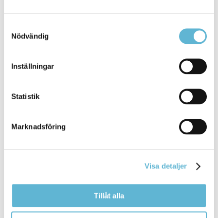
0456-82 21 15
katharina.olin@bromolla.se
Samtyckesval
Nödvändig
Sidan senast uppdaterad:
den 2 April 2024
Inställningar
Tipsa och dela sidan
Statistik
Kommentera
Skriv ut
Marknadsföring
Visa detaljer
Tillåt alla