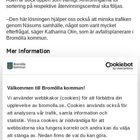
sortering på respektive återvinningscentral ska följas.
–Den här lösningen hjälper oss också att minska trafiken
genom Näsums samhälle, något som varit mycket
efterfrågat, säger Katharina Olin, som är avfallsplanerare i
Bromölla kommun.
Mer information
VMAB:s webbplats - om återvinning i Sölvesborg och
Olofström
Åsens avfallsanläggning
Välkommen till Bromölla kommun!
Kontakt
Vi använder webbkakor (cookies) för att förbättra din
upplevelse av bromolla.se. Cookies används också för
Kundtjänst för avfall
0456-82 25 00
att analysera vår trafik, samla information och
avfall@bromolla.se
statistik. Vissa cookies är nödvändiga för att
webbsidorna ska fungera korrekt och andra kan du välja
Katharina Olin
att stänga av. Nedan finns de val du kan göra.
Avfallsplanerare Bromölla kommun