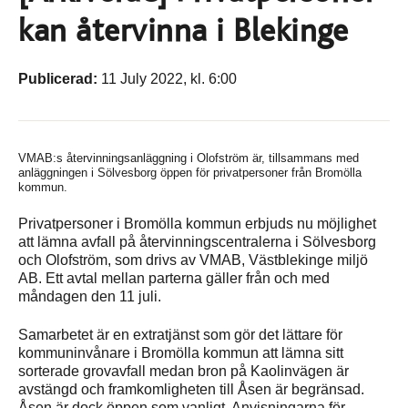
kan återvinna i Blekinge
Publicerad:
11 July 2022, kl. 6:00
VMAB:s återvinningsanläggning i Olofström är, tillsammans med
anläggningen i Sölvesborg öppen för privatpersoner från Bromölla
kommun.
Privatpersoner i Bromölla kommun erbjuds nu möjlighet
att lämna avfall på återvinningscentralerna i Sölvesborg
och Olofström, som drivs av VMAB, Västblekinge miljö
AB. Ett avtal mellan parterna gäller från och med
måndagen den 11 juli.
Samarbetet är en extratjänst som gör det lättare för
kommuninvånare i Bromölla kommun att lämna sitt
sorterade grovavfall medan bron på Kaolinvägen är
avstängd och framkomligheten till Åsen är begränsad.
Åsen är dock öppen som vanligt. Anvisningarna för