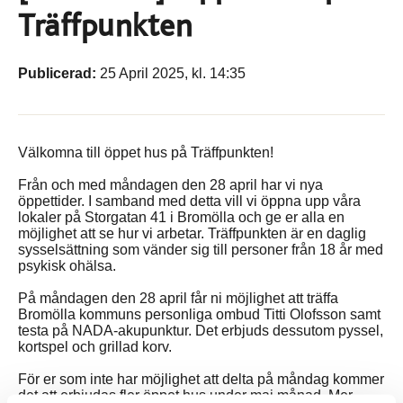
Träffpunkten
Publicerad:
25 April 2025, kl. 14:35
Välkomna till öppet hus på Träffpunkten!
Från och med måndagen den 28 april har vi nya
öppettider. I samband med detta vill vi öppna upp våra
lokaler på Storgatan 41 i Bromölla och ge er alla en
möjlighet att se hur vi arbetar. Träffpunkten är en daglig
sysselsättning som vänder sig till personer från 18 år med
psykisk ohälsa.
På måndagen den 28 april får ni möjlighet att träffa
Bromölla kommuns personliga ombud Titti Olofsson samt
testa på NADA-akupunktur. Det erbjuds dessutom pyssel,
kortspel och grillad korv.
För er som inte har möjlighet att delta på måndag kommer
det att erbjudas fler öppet hus under maj månad. Mer