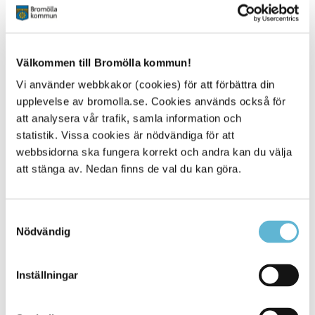
information om detta inom kort!
Träffpunkten hittar ni på Storgatan 41 i Bromölla, vi har
öppet mellan klockan 12.30 och 15.00. Välkomna!
Välkommen till Bromölla kommun!
Läs mer om träffpunkten
.
Vi använder webbkakor (cookies) för att förbättra din
upplevelse av bromolla.se. Cookies används också för
att analysera vår trafik, samla information och
Sidan senast uppdaterad:
den 5 May 2025
statistik. Vissa cookies är nödvändiga för att
webbsidorna ska fungera korrekt och andra kan du välja
Tipsa och dela sidan
att stänga av. Nedan finns de val du kan göra.
Kommentera
Samtyckesval
Skriv ut
Nödvändig
Inställningar