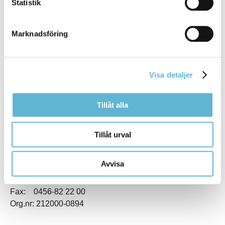
Statistik
Marknadsföring
KONTAKT
Besöksadress
Visa detaljer
Kommunhuset, Storgatan 48
Postadress
Tillåt alla
Box 18, 295 21 Bromölla
E-post
kommunstyrelsen@bromolla.se
Tillåt urval
Webbadress
www.bromolla.se
Avvisa
Växel: 0456-82 20 00
Fax: 0456-82 22 00
Org.nr: 212000-0894