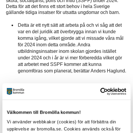
skola, socialtjänst, polis och fritid (SSPF) under 2024.
Detta för att det finns ett stort behov i hela Sverige
gällande tidiga insatser för utsatta ungdomar och barn.
Detta är ett nytt sätt att arbeta på och vi såg att det
var en del juridik att överbrygga innan vi kunde
komma igång, vilket gjorde att vi missade våra mål
för 2024 inom detta område. Andra
utbildningsinsatser inom skolan gjordes istället
under 2024 och i år är vi mer förberedda vilket gör
att arbetet med SSPF kommer att kunna
genomföras som planerat, berättar Anders Haglund.
Områden som är svåra att hantera och som lyfts av både
polis och kommun är Våld i nära relationer och
Avhopparverksamhet. Vad gäller Våld i nära relationer
har Bromölla kommun valt att göra en broschyr för att
kunna nå ut till dessa personer. För
Välkommen till Bromölla kommun!
avhopparverksamheten har kommunen en utarbetad plan
Vi använder webbkakor (cookies) för att förbättra din
på plats för hur man ska hantera detta, men behöver
upplevelse av bromolla.se. Cookies används också för
ytterligare förfina samarbetet med alla verksamheter inom