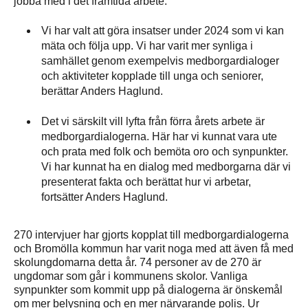
jobba med i det framtida arbete.
Vi har valt att göra insatser under 2024 som vi kan
mäta och följa upp. Vi har varit mer synliga i
samhället genom exempelvis medborgardialoger
och aktiviteter kopplade till unga och seniorer,
berättar Anders Haglund.
Det vi särskilt vill lyfta från förra årets arbete är
medborgardialogerna. Här har vi kunnat vara ute
och prata med folk och bemöta oro och synpunkter.
Vi har kunnat ha en dialog med medborgarna där vi
presenterat fakta och berättat hur vi arbetar,
fortsätter Anders Haglund.
270 intervjuer har gjorts kopplat till medborgardialogerna
och Bromölla kommun har varit noga med att även få med
skolungdomarna detta år. 74 personer av de 270 är
ungdomar som går i kommunens skolor. Vanliga
synpunkter som kommit upp på dialogerna är önskemål
om mer belysning och en mer närvarande polis. Ur