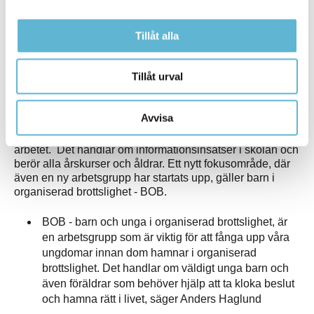
pratat ihop oss och resonerat kring fokuspunkter gör
att vi kan mäta och följa upp saker tillsammans.
Tillåt alla
Jättebra att ha denna grund som vi kan jobba vidare
med tillsammans, fortsätter Marie Wäppling.
Tillåt urval
Barn och ungdomar är viktigast
Avvisa
Barn och ungdomar är en grupp där det kommer riktas in
ännu mer insatser kopplat till det brottsförebyggande
arbetet. Det handlar om informationsinsatser i skolan och
berör alla årskurser och åldrar. Ett nytt fokusområde, där
även en ny arbetsgrupp har startats upp, gäller barn i
organiserad brottslighet - BOB.
BOB - barn och unga i organiserad brottslighet, är
en arbetsgrupp som är viktig för att fånga upp våra
ungdomar innan dom hamnar i organiserad
brottslighet. Det handlar om väldigt unga barn och
även föräldrar som behöver hjälp att ta kloka beslut
och hamna rätt i livet, säger Anders Haglund