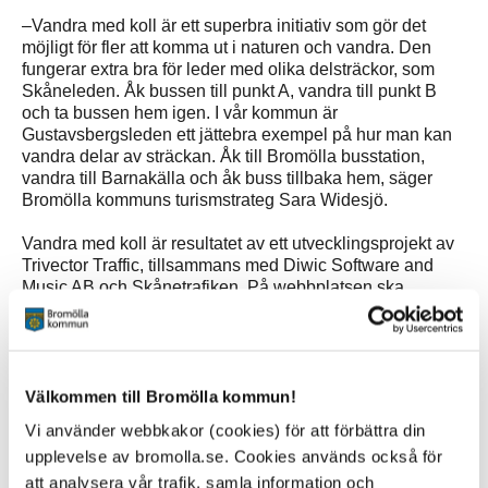
–Vandra med koll är ett superbra initiativ som gör det
möjligt för fler att komma ut i naturen och vandra. Den
fungerar extra bra för leder med olika delsträckor, som
Skåneleden. Åk bussen till punkt A, vandra till punkt B
och ta bussen hem igen. I vår kommun är
Gustavsbergsleden ett jättebra exempel på hur man kan
vandra delar av sträckan. Åk till Bromölla busstation,
vandra till Barnakälla och åk buss tillbaka hem, säger
Bromölla kommuns turismstrateg Sara Widesjö.
Vandra med koll är resultatet av ett utvecklingsprojekt av
Trivector Traffic, tillsammans med Diwic Software and
Music AB och Skånetrafiken. På webbplatsen ska
Skånes vandringsleder kopplas ihop med
kollektivtrafikutbudet. Målet är att öka möjligheterna till
och attraktiviteten i att ta sig till naturområden och
vandringsleder med kollektivtrafik. Målgrupp är både de
Välkommen till Bromölla kommun!
som vanligen tar bilen och grupper som idag inte har
samma tillgång till natur eftersom de saknar bil.
Vi använder webbkakor (cookies) för att förbättra din
upplevelse av bromolla.se. Cookies används också för
I tjänsten kan man personanpassa sökresultaten genom
att analysera vår trafik, samla information och
att till exempel ange sin vandringstakt, tidpunkter och