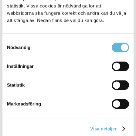
platser för start och mål. Kartan visar bland annat alla
statistik. Vissa cookies är nödvändiga för att
Skåneledens sträckningar, men även vandringslederna i
webbsidorna ska fungera korrekt och andra kan du välja
Bromölla kommun är utmärkta direkt från starten.
att stänga av. Nedan finns de val du kan göra.
Tjänsten lanseras i Skåne och planeras sedan kunna
användas i andra delar av Sverige.
Samtyckesval
Nödvändig
Vandra med koll på webben
https://vandramedkoll.se/
Inställningar
Statistik
Sidan senast uppdaterad:
den 19 December 2023
Tipsa och dela sidan
Marknadsföring
Kommentera
Skriv ut
Visa detaljer