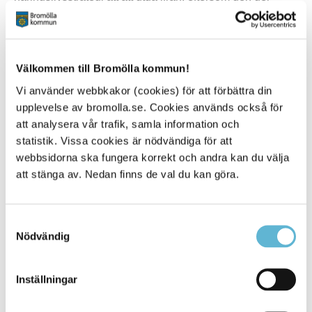
kommunen en tydlig riktning och målsättning.
Det är viktigt att skapa attraktionskraft i kommunen
genom samverkan med organisationer, det privata
Välkommen till Bromölla kommun!
näringslivet och andra aktörer i regionen. Jag ser
fram emot alla samtal och dialoger med näringslivet,
Vi använder webbkakor (cookies) för att förbättra din
för att lyssna in deras tankar och visioner kopplat till
upplevelse av bromolla.se. Cookies används också för
det fortsatta strategiska arbetet.
att analysera vår trafik, samla information och
statistik. Vissa cookies är nödvändiga för att
Vem är Micke?
webbsidorna ska fungera korrekt och andra kan du välja
att stänga av. Nedan finns de val du kan göra.
Micke beskriver sig som en positiv och energifylld person
med stark drivkraft. Han är nyfiken och genuint
intresserad av människor i alla åldrar och lever efter
devisen att alltid vilja lära sig nya saker.
Samtyckesval
Nödvändig
Jag är en lösningsorienterad person. Problem kan
vara både stora och små, men inget är omöjligt. Det
Inställningar
gäller att ha uthållighet och tålamod, eftersom vissa
saker tar längre tid att lösa än andra.