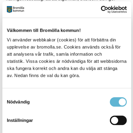
kommunen en tydlig riktning och målsättning.
Det är viktigt att skapa attraktionskraft i kommunen
genom samverkan med organisationer, det privata
Välkommen till Bromölla kommun!
näringslivet och andra aktörer i regionen. Jag ser
fram emot alla samtal och dialoger med näringslivet,
Vi använder webbkakor (cookies) för att förbättra din
för att lyssna in deras tankar och visioner kopplat till
upplevelse av bromolla.se. Cookies används också för
det fortsatta strategiska arbetet.
att analysera vår trafik, samla information och
statistik. Vissa cookies är nödvändiga för att webbsidorna
Vem är Micke?
ska fungera korrekt och andra kan du välja att stänga
av. Nedan finns de val du kan göra.
Micke beskriver sig som en positiv och energifylld person
med stark drivkraft. Han är nyfiken och genuint
intresserad av människor i alla åldrar och lever efter
devisen att alltid vilja lära sig nya saker.
Samtyckesval
Nödvändig
Jag är en lösningsorienterad person. Problem kan
vara både stora och små, men inget är omöjligt. Det
Inställningar
gäller att ha uthållighet och tålamod, eftersom vissa
saker tar längre tid att lösa än andra.