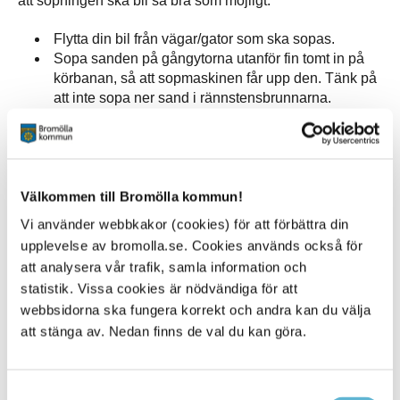
att sopningen ska bli så bra som möjligt.
Flytta din bil från vägar/gator som ska sopas.
Sopa sanden på gångytorna utanför fin tomt in på
körbanan, så att sopmaskinen får upp den. Tänk på
att inte sopa ner sand i rännstensbrunnarna.
Beskär träd och häckar som hänger ut över kör- och
gångbanor så att sopmaskinen kan komma fram
och ända in mot vägkanten och mot tomtgränsen.
Ställ soptunnor så de inte blockerar gångbanor och
Välkommen till Bromölla kommun!
vägkanter.
Vi använder webbkakor (cookies) för att förbättra din
På sidan Renhållning och snöröjning kan du se vad som
upplevelse av bromolla.se. Cookies används också för
räknas som gångyta och vilka skyldigheter du har som
att analysera vår trafik, samla information och
fastighetsägare.
statistik. Vissa cookies är nödvändiga för att
webbsidorna ska fungera korrekt och andra kan du välja
Vi hoppas på fint vårväder så att sopningen inte fördröjs.
att stänga av. Nedan finns de val du kan göra.
Samtyckesval
Sidan senast uppdaterad:
den 4 May 2026