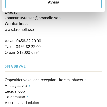
Postadress
Avvisa
Box 18, 295 21 Bromölla
E-post
kommunstyrelsen@bromolla.se
Webbadress
www.bromolla.se
Växel: 0456-82 20 00
Fax: 0456-82 22 00
Org.nr: 212000-0894
SNABBVAL
Öppettider växel och reception i kommunhuset
Anslagstavla
Lediga jobb
Felanmälan
Visselblåsarfunktion