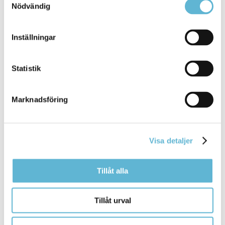
Nödvändig
Tipsa och dela sidan
Inställningar
Kommentera
Skriv ut
Statistik
Marknadsföring
Visa detaljer
Tillåt alla
KONTAKT
Tillåt urval
Besöksadress
Kommunhuset, Storgatan 48