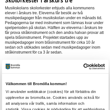
Skolorkester i årskurs tre
Musikskolans skolorkester erbjuds alla kommunens
elever i årskurs tre. Eleverna får besök av två
musikpedagoger från musikskolan under en månads tid.
Pedagogerna tar med instrument som lämnas kvar under
spelperioden på skolan. Hälften av eleverna i årskurs tre
får prova stråkinstrument och den andra halvan provar att
spela blåsinstrument. Projektet startades upp av
musikpedagoger inom blåsinstrument för cirka 10 år
sedan och utökades sedan med musikpedagoger inom
stråkinstrument för ca 3 år sedan.
Positivt mottagande
Musikpedagogerna Linda Majak och Patrik Olsson
berättar att man ser en positiv trend i denna satsning. Det
ger fler anmälningar in till musikskolan och
Välkommen till Bromölla kommun!
orkesterverksamheten är starkare tack vare detta. Linda
Majak lyfter också att man skapar bra relationer med
Vi använder webbkakor (cookies) för att förbättra din
eleverna genom musiken och att musikpedagogerna får
upplevelse av bromolla.se. Cookies används också för
möjlighet att träffa eleverna vid flera olika tillfällen under
att analysera vår trafik, samla information och
deras skolgång.
statistik. Vissa cookies är nödvändiga för att webbsidorna