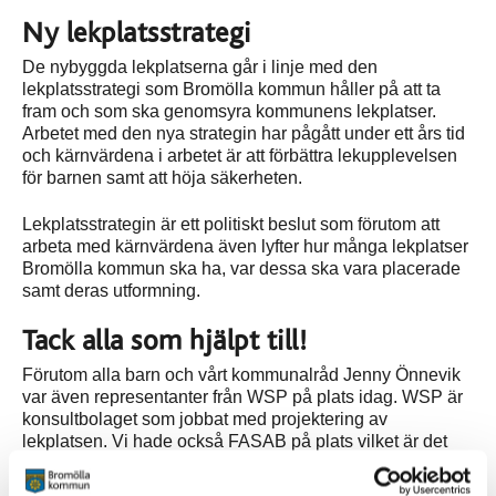
Ny lekplatsstrategi
De nybyggda lekplatserna går i linje med den
lekplatsstrategi som Bromölla kommun håller på att ta
fram och som ska genomsyra kommunens lekplatser.
Arbetet med den nya strategin har pågått under ett års tid
och kärnvärdena i arbetet är att förbättra lekupplevelsen
för barnen samt att höja säkerheten.
Lekplatsstrategin är ett politiskt beslut som förutom att
arbeta med kärnvärdena även lyfter hur många lekplatser
Bromölla kommun ska ha, var dessa ska vara placerade
samt deras utformning.
Tack alla som hjälpt till!
Förutom alla barn och vårt kommunalråd Jenny Önnevik
var även representanter från WSP på plats idag. WSP är
konsultbolaget som jobbat med projektering av
lekplatsen. Vi hade också FASAB på plats vilket är det
företag som har byggt lekplatsen, samt representanter
från tekniska avdelningen på Bromölla kommun.