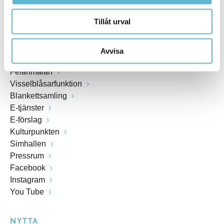
SNABBVAL
Tillåt urval
Öppettider växel och reception i kommunhuset
Anslagstavla
Avvisa
Lediga jobb
Felanmälan
Visselblåsarfunktion
Blankettsamling
E-tjänster
E-förslag
Kulturpunkten
Simhallen
Pressrum
Facebook
Instagram
You Tube
NYTTA