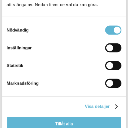
att stänga av. Nedan finns de val du kan göra.
Samtyckesval
KONTAKT
Nödvändig
Besöksadress
Kommunhuset, Storgatan 48
Inställningar
Postadress
Box 18, 295 21 Bromölla
Statistik
E-post
kommunstyrelsen@bromolla.se
Webbadress
Marknadsföring
www.bromolla.se
Växel: 0456-82 20 00
Visa detaljer
Fax: 0456-82 22 00
Org.nr: 212000-0894
Tillåt alla