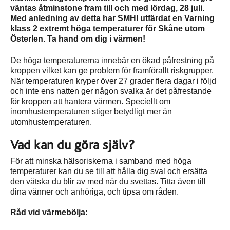
väntas åtminstone fram till och med lördag, 28 juli.
Med anledning av detta har SMHI utfärdat en Varning
klass 2 extremt höga temperaturer för Skåne utom
Österlen. Ta hand om dig i värmen!
De höga temperaturerna innebär en ökad påfrestning på
kroppen vilket kan ge problem för framförallt riskgrupper.
När temperaturen kryper över 27 grader flera dagar i följd
och inte ens natten ger någon svalka är det påfrestande
för kroppen att hantera värmen. Speciellt om
inomhustemperaturen stiger betydligt mer än
utomhustemperaturen.
Vad kan du göra själv?
För att minska hälsoriskerna i samband med höga
temperaturer kan du se till att hålla dig sval och ersätta
den vätska du blir av med när du svettas. Titta även till
dina vänner och anhöriga, och tipsa om råden.
Råd vid värmebölja: