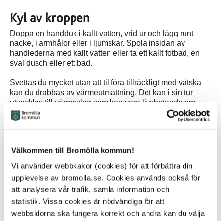
Kyl av kroppen
Doppa en handduk i kallt vatten, vrid ur och lägg runt
nacke, i armhålor eller i ljumskar. Spola insidan av
handlederna med kallt vatten eller ta ett kallt fotbad, en
sval dusch eller ett bad.
Svettas du mycket utan att tillföra tillräckligt med vätska
kan du drabbas av värmeutmattning. Det kan i sin tur
utvecklas till värmeslag som kan vara livshotande om
man inte får vård.
Tecken på värmeutmattning:
Välkommen till Bromölla kommun!
Trötthet
Irritation
Vi använder webbkakor (cookies) för att förbättra din
Huvudvärk
upplevelse av bromolla.se. Cookies används också för
Yrsel
att analysera vår trafik, samla information och
statistik. Vissa cookies är nödvändiga för att
Varningstecken på värmeslag:
webbsidorna ska fungera korrekt och andra kan du välja