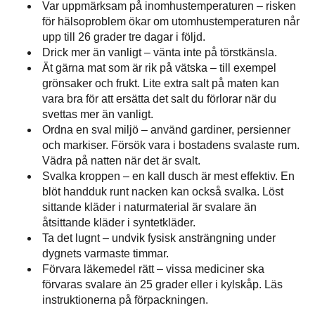
Var uppmärksam på inomhustemperaturen – risken
för hälsoproblem ökar om utomhustemperaturen når
upp till 26 grader tre dagar i följd.
Drick mer än vanligt – vänta inte på törstkänsla.
Ät gärna mat som är rik på vätska – till exempel
grönsaker och frukt. Lite extra salt på maten kan
vara bra för att ersätta det salt du förlorar när du
svettas mer än vanligt.
Ordna en sval miljö – använd gardiner, persienner
och markiser. Försök vara i bostadens svalaste rum.
Vädra på natten när det är svalt.
Svalka kroppen – en kall dusch är mest effektiv. En
blöt handduk runt nacken kan också svalka. Löst
sittande kläder i naturmaterial är svalare än
åtsittande kläder i syntetkläder.
Ta det lugnt – undvik fysisk ansträngning under
dygnets varmaste timmar.
Förvara läkemedel rätt – vissa mediciner ska
förvaras svalare än 25 grader eller i kylskåp. Läs
instruktionerna på förpackningen.