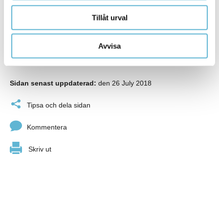
På SMHI:s webbplats finns mer information om
Tillåt urval
vädervarningen
Tips och råd vid långvarig värmebölja
Avvisa
Sidan senast uppdaterad:
den 26 July 2018
Tipsa och dela sidan
Kommentera
Skriv ut