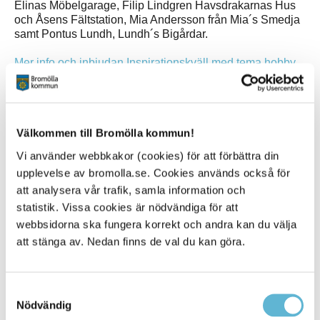
Elinas Möbelgarage, Filip Lindgren Havsdrakarnas Hus
och Åsens Fältstation, Mia Andersson från Mia´s Smedja
samt Pontus Lundh, Lundh´s Bigårdar.
Mer info och inbjudan Inspirationskväll med tema hobby
och passion
Datum: 22 mars
Tid: kl. 18-20.30
Välkommen till Bromölla kommun!
Plats: Hotell Iföhus
Anmäl dig till:
maria.block@bromolla.se
eller 0709-17
Vi använder webbkakor (cookies) för att förbättra din
12 88 senast 17 mars.
upplevelse av bromolla.se. Cookies används också för
att analysera vår trafik, samla information och
Välkommen hälsar Näringslivsenheten tillsammans med
statistik. Vissa cookies är nödvändiga för att
Kultur och turism!
webbsidorna ska fungera korrekt och andra kan du välja
att stänga av. Nedan finns de val du kan göra.
Sidan senast uppdaterad:
den 14 November 2023
Samtyckesval
Tipsa och dela sidan
Nödvändig