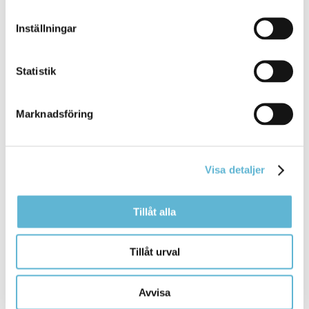
Kommentera
Inställningar
Skriv ut
Statistik
Marknadsföring
Visa detaljer
KONTAKT
Tillåt alla
Besöksadress
Kommunhuset, Storgatan 48
Tillåt urval
Postadress
Box 18, 295 21 Bromölla
Avvisa
E-post