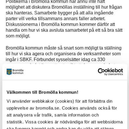
Politikerna i Bromölla kommun har ännu inte haft
möjlighet att diskutera Bromöllas inställning till hur frågan
ska hanteras. Samarbete bygger på att alla ingående
parter vill verka tillsammans annars faller arbetet.
Diskussionerna i Bromölla kommun kommer därför att
handla om hur vi ska avsluta samarbetet på ett så bra sätt
som möjligt.
Bromölla kommun måste så snart som möjligt ta ställning
till hur vi ska agera och organisera de verksamheter som
ingår i SBKF. Förbundet sysselsätter idag ca 330
personer och det är av yttersta vikt att dessa medarbetare
så snart som möjligt får veta hur ägarkommunerna tänker
agera. Enligt förbundsordningen får avvecklingen ta max
tre år, men om kommunerna kommer överens kan det ske
snabbare. De verksamheter som idag bedrivs i förbundet
Välkommen till Bromölla kommun!
är grundläggande verksamheter som kommunerna även
fortsättningsvis behöver för att kunna utföra sina uppdrag.
Vi använder webbkakor (cookies) för att förbättra din
upplevelse av bromolla.se. Cookies används också för
att analysera vår trafik, samla information och
Vi har stor respekt för den oro som dagens besked skapar
statistik. Vissa cookies är nödvändiga för att webbsidorna
hos berörda medarbetare. Bromölla kommun kommer att
ska fungera korrekt och andra kan du välja att stänga