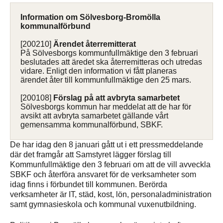
Information om Sölvesborg-Bromölla
kommunalförbund
[200210]
Ärendet återremitterat
På Sölvesborgs kommunfullmäktige den 3 februari
beslutades att äredet ska återremitteras och utredas
vidare. Enligt den information vi fått planeras
ärendet åter till kommunfullmäktige den 25 mars.
[200108]
Förslag på att avbryta samarbetet
Sölvesborgs kommun har meddelat att de har för
avsikt att avbryta samarbetet gällande vårt
gemensamma kommunalförbund, SBKF.
De har idag den 8 januari gått ut i ett pressmeddelande
där det framgår att Samstyret lägger förslag till
Kommunfullmäktige den 3 februari om att de vill avveckla
SBKF och återföra ansvaret för de verksamheter som
idag finns i förbundet till kommunen. Berörda
verksamheter är IT, städ, kost, lön, personaladministration
samt gymnasieskola och kommunal vuxenutbildning.