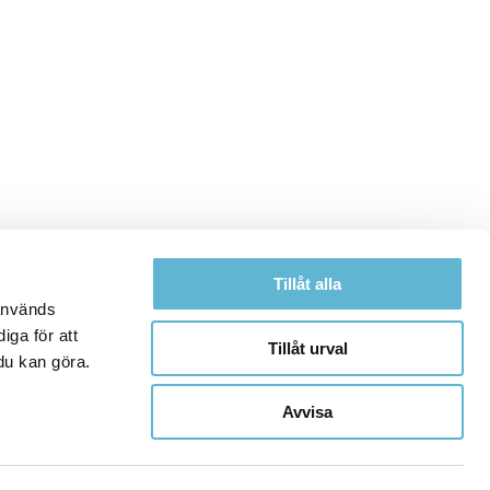
Tillåt alla
 används
iga för att
Tillåt urval
du kan göra.
Avvisa