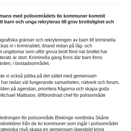
sammans med polisområdets tio kommuner kommit
tt barn och unga rekryteras till grov brottslighet och
rafiska gränser och rekryteringen av barn till kriminella
ckas in i kriminalitet, ibland redan på låg- och
ngdomar som utför grova brott först när brottet har
rats är stort. Kriminella gäng finns där barn finns
gården, i bostadsområdet.
ste vi också jobba på det sättet med gemensam
i har redan väl fungerande samarbeten, nätverk och forum,
lden på agendan, prioritera frågorna och skapa goda
Michael Mattsson, tillförordnad chef för polisområde
 ledningen för polisområde Blekinge nordöstra Skåne
irektörer från de tio kommuner som ingår i polisområdet
ta strategiska nivå skapa en gemensam lägesbild kring