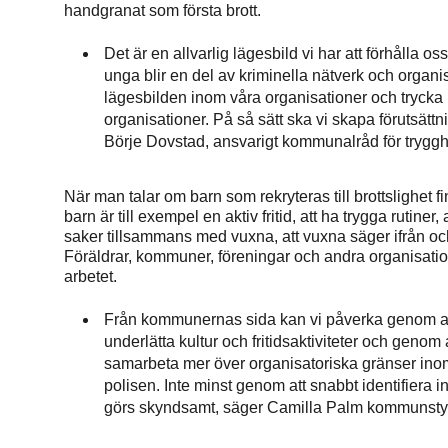
handgranat som första brott.
Det är en allvarlig lägesbild vi har att förhålla os
unga blir en del av kriminella nätverk och organ
lägesbilden inom våra organisationer och trycka
organisationer. På så sätt ska vi skapa förutsätt
Börje Dovstad, ansvarigt kommunalråd för trygg
När man talar om barn som rekryteras till brottslighet 
barn är till exempel en aktiv fritid, att ha trygga rutine
saker tillsammans med vuxna, att vuxna säger ifrån och 
Föräldrar, kommuner, föreningar och andra organisation
arbetet.
Från kommunernas sida kan vi påverka genom att se
underlätta kultur och fritidsaktiviteter och genom
samarbeta mer över organisatoriska gränser i
polisen. Inte minst genom att snabbt identifiera i
görs skyndsamt, säger Camilla Palm kommunstyr