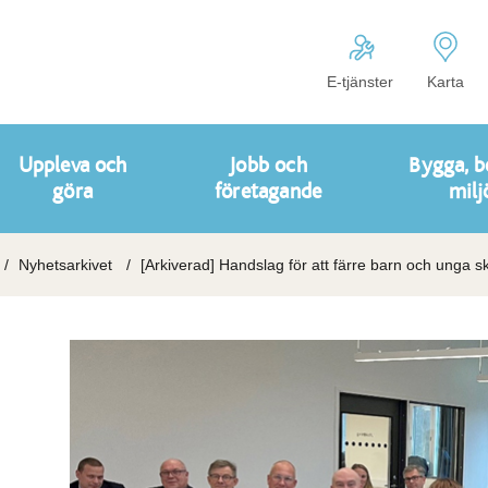
E-tjänster
Karta
Uppleva och
Jobb och
Bygga, b
göra
företagande
milj
Nyhetsarkivet
[Arkiverad] Handslag för att färre barn och unga ska