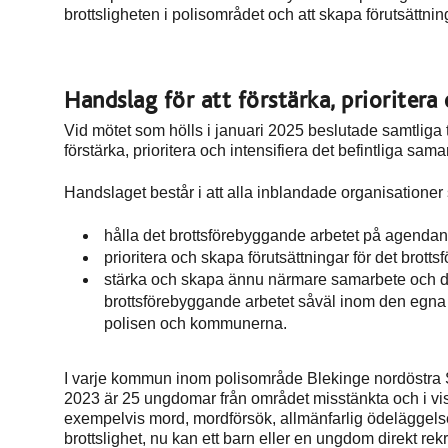
brottsligheten i polisområdet och att skapa förutsättni
Handslag för att förstärka, prioritera
Vid mötet som hölls i januari 2025 beslutade samtliga 
förstärka, prioritera och intensifiera det befintliga samar
Handslaget består i att alla inblandade organisationer
hålla det brottsförebyggande arbetet på agendan 
prioritera och skapa förutsättningar för det brott
stärka och skapa ännu närmare samarbete och dial
brottsförebyggande arbetet såväl inom den egn
polisen och kommunerna.
I varje kommun inom polisområde Blekinge nordöstra S
2023 är 25 ungdomar från området misstänkta och i viss
exempelvis mord, mordförsök, allmänfarlig ödeläggelse 
brottslighet, nu kan ett barn eller en ungdom direkt rekryte