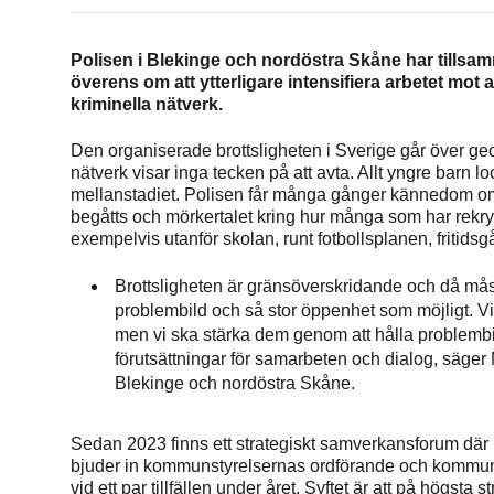
Polisen i Blekinge och nordöstra Skåne har till
överens om att ytterligare intensifiera arbetet mot a
kriminella nätverk.
Den organiserade brottsligheten i Sverige går över geog
nätverk visar inga tecken på att avta. Allt yngre barn lo
mellanstadiet. Polisen får många gånger kännedom om u
begåtts och mörkertalet kring hur många som har rekryte
exempelvis utanför skolan, runt fotbollsplanen, fritids
Brottsligheten är gränsöverskridande och då må
problembild och så stor öppenhet som möjligt. V
men vi ska stärka dem genom att hålla problembi
förutsättningar för samarbeten och dialog, säger 
Blekinge och nordöstra Skåne.
Sedan 2023 finns ett strategiskt samverkansforum där
bjuder in kommunstyrelsernas ordförande och kommund
vid ett par tillfällen under året. Syftet är att på högs