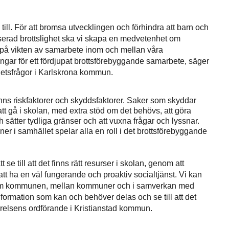
s till. För att bromsa utvecklingen och förhindra att barn och
iserad brottslighet ska vi skapa en medvetenhet om
 på vikten av samarbete inom och mellan våra
ningar för ett fördjupat brottsförebyggande samarbete, säger
hetsfrågor i Karlskrona kommun.
finns riskfaktorer och skyddsfaktorer. Saker som skyddar
r, att gå i skolan, med extra stöd om det behövs, att göra
sätter tydliga gränser och att vuxna frågar och lyssnar.
er i samhället spelar alla en roll i det brottsförebyggande
 till att det finns rätt resurser i skolan, genom att
 att ha en väl fungerande och proaktiv socialtjänst. Vi kan
nom kommunen, mellan kommuner och i samverkan med
nformation som kan och behöver delas och se till att det
elsens ordförande i Kristianstad kommun.