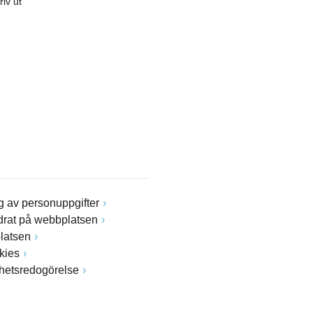
riv ut
 av personuppgifter
drat på webbplatsen
latsen
kies
ghetsredogörelse