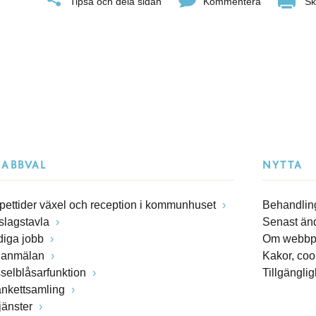
Tipsa och dela sidan
Kommentera
Sk
NABBVAL
NYTTA
pettider växel och reception i kommunhuset
Behandling
slagstavla
Senast än
diga jobb
Om webbp
lanmälan
Kakor, coo
sselblåsarfunktion
Tillgängli
ankettsamling
jänster