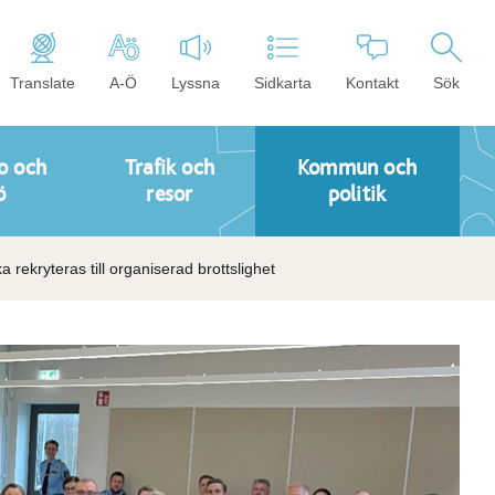
Translate
A-Ö
Lyssna
Sidkarta
Kontakt
Sök
o och
Trafik och
Kommun och
ö
resor
politik
 rekryteras till organiserad brottslighet