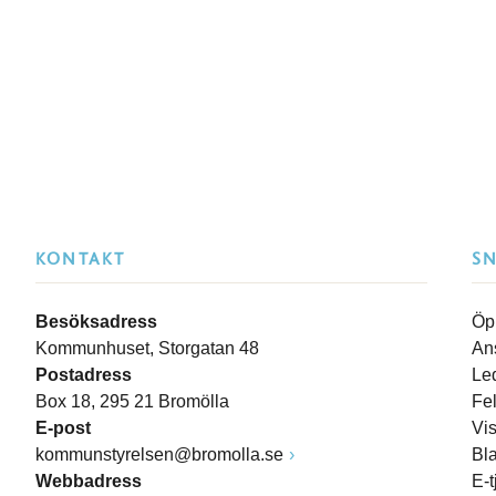
KONTAKT
S
Besöksadress
Öp
Kommunhuset, Storgatan 48
An
Postadress
Le
Box 18, 295 21 Bromölla
Fe
E-post
Vi
kommunstyrelsen@bromolla.se
Bl
Webbadress
E-t