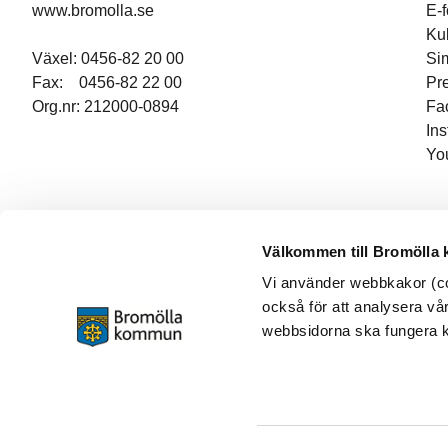
www.bromolla.se
E-
Ku
Växel: 0456-82 20 00
Si
Fax: 0456-82 22 00
Pr
Org.nr: 212000-0894
Fa
In
Yo
Välkommen till Bromölla
Vi använder webbkakor (coo
också för att analysera vår
webbsidorna ska fungera ko