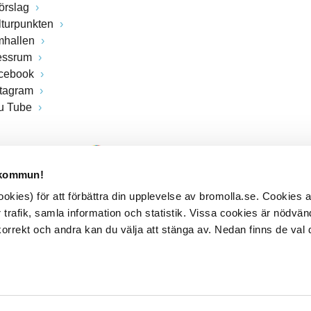
förslag
lturpunkten
mhallen
essrum
cebook
stagram
u Tube
 kommun!
kies) för att förbättra din upplevelse av bromolla.se. Cookies
 trafik, samla information och statistik. Vissa cookies är nödvänd
rrekt och andra kan du välja att stänga av. Nedan finns de val 