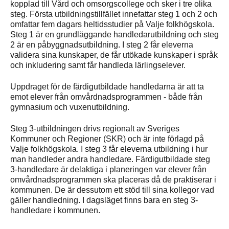
kopplad till Vård och omsorgscollege och sker i tre olika
steg. Första utbildningstillfället innefattar steg 1 och 2 och
omfattar fem dagars heltidsstudier på Valje folkhögskola.
Steg 1 är en grundläggande handledarutbildning och steg
2 är en påbyggnadsutbildning. I steg 2 får eleverna
validera sina kunskaper, de får utökade kunskaper i språk
och inkludering samt får handleda lärlingselever.
Uppdraget för de färdigutbildade handledarna är att ta
emot elever från omvårdnadsprogrammen - både från
gymnasium och vuxenutbildning.
Steg 3-utbildningen drivs regionalt av Sveriges
Kommuner och Regioner (SKR) och är inte förlagd på
Valje folkhögskola. I steg 3 får eleverna utbildning i hur
man handleder andra handledare. Färdigutbildade steg
3-handledare är delaktiga i planeringen var elever från
omvårdnadsprogrammen ska placeras då de praktiserar i
kommunen. De är dessutom ett stöd till sina kollegor vad
gäller handledning. I dagsläget finns bara en steg 3-
handledare i kommunen.