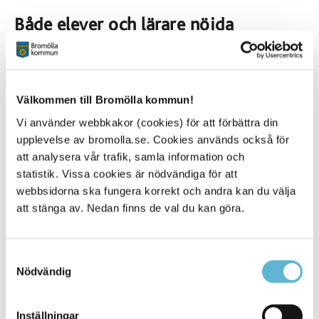
Både elever och lärare nöjda
Josefine Nilsson är en av undersköterskorna som gått
utbildningen. Josefine berättar att det var bra lärare som
höll i utbildningen på Valje folkhögskola och att de som
gått utbildningen fått ett annat tänk på hur man jobbar
Välkommen till Bromölla kommun!
med handledning, framför allt utifrån elevernas
perspektiv
Vi använder webbkakor (cookies) för att förbättra din
upplevelse av bromolla.se. Cookies används också för
Lärarna på Valje folkhögskola var också väldigt nöjda
att analysera vår trafik, samla information och
med gruppen. De berättar att det var ett bra samtalsklimat,
statistik. Vissa cookies är nödvändiga för att
många bra diskussioner och många skratt. Gruppen hade
webbsidorna ska fungera korrekt och andra kan du välja
deltagare från olika verksamheter vilket gjorde att de
kunde dra nytta av det kollegiala samarbetet. Olika
att stänga av. Nedan finns de val du kan göra.
förutsättningar i gruppen utifrån vård och omsorgsboende,
daglig verksamhet, gruppbostad, hemtjänst gjorde att det
var mycket erfarenhetsutbyte, vilket i sin tur bidrog till det
Samtyckesval
positiva klimatet i gruppen. Eleverna fick väldigt mycket
Nödvändig
beröm, berättar Cajsa Fransman som är
kvalitetsutvecklare inom Stöd och omsorg
Inställningar