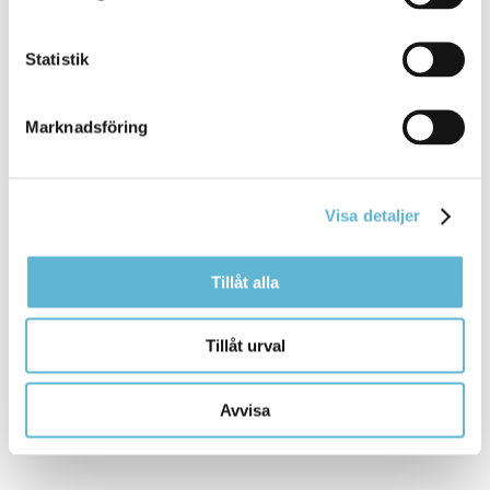
Statistik
Marknadsföring
KONTAKT
Visa detaljer
Besöksadress
Tillåt alla
Kommunhuset, Storgatan 48
Postadress
Box 18, 295 21 Bromölla
Tillåt urval
E-post
kommunstyrelsen@bromolla.se
Avvisa
Webbadress
www.bromolla.se