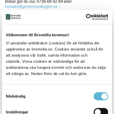
Bokar gör du via: 0736-69 42 69 eller
kontakt@generosaskogen.se
Pris: Gratis upp till 18 år, vuxna 100 kr.
Länk för information
https://generosaskogen.se
Välkommen till Bromölla kommun!
Länk till evenemangskalendern och information om
Vi använder webbkakor (cookies) för att förbättra din
vandringsdatum
http://tourism.bromolla.se/sv/evenemang
upplevelse av bromolla.se. Cookies används också för
att analysera vår trafik, samla information och
statistik. Vissa cookies är nödvändiga för att
webbsidorna ska fungera korrekt och andra kan du välja
Sidan senast uppdaterad:
den 2 April 2024
att stänga av. Nedan finns de val du kan göra.
Tipsa och dela sidan
Samtyckesval
Kommentera
Nödvändig
Skriv ut
Inställningar