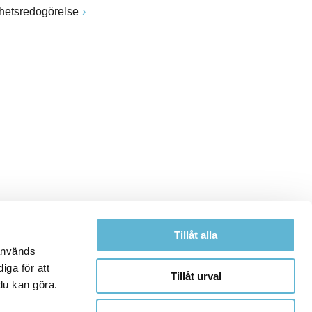
ghetsredogörelse
Tillåt alla
 används
iga för att
Tillåt urval
du kan göra.