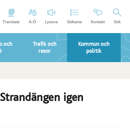
Translate
A-Ö
Lyssna
Sidkarta
Kontakt
Sök
o och
Trafik och
Kommun och
ö
resor
politik
Strandängen igen