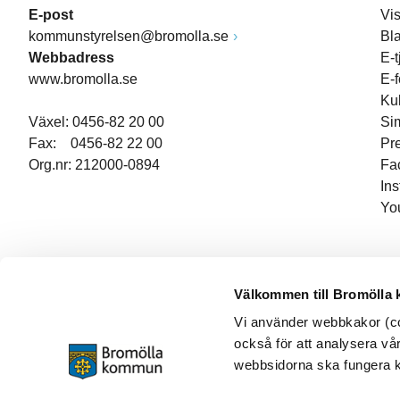
E-post
Vi
kommunstyrelsen@bromolla.se
Bl
Webbadress
E-t
www.bromolla.se
E-
Ku
Växel: 0456-82 20 00
Si
Fax: 0456-82 22 00
Pr
Org.nr: 212000-0894
Fa
In
Yo
Välkommen till Bromölla
Vi använder webbkakor (coo
också för att analysera vår
webbsidorna ska fungera ko