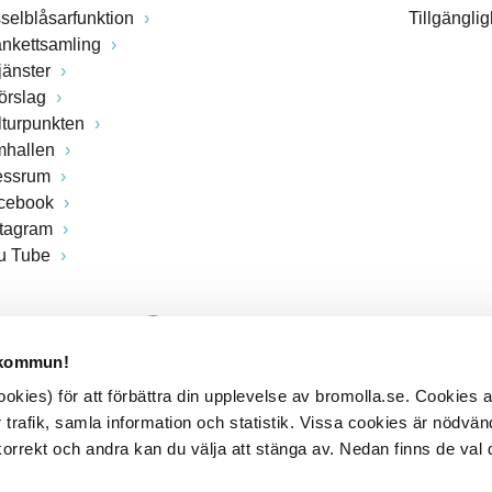
sselblåsarfunktion
Tillgängli
ankettsamling
jänster
förslag
lturpunkten
mhallen
essrum
cebook
stagram
u Tube
 kommun!
kies) för att förbättra din upplevelse av bromolla.se. Cookies
 trafik, samla information och statistik. Vissa cookies är nödvänd
rrekt och andra kan du välja att stänga av. Nedan finns de val 