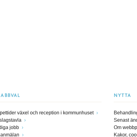
NABBVAL
NYTTA
pettider växel och reception i kommunhuset
Behandling
slagstavla
Senast än
diga jobb
Om webbp
lanmälan
Kakor, coo