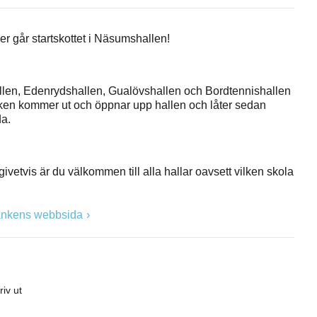
er går startskottet i Näsumshallen!
llen, Edenrydshallen, Gualövshallen och Bordtennishallen
nken kommer ut och öppnar upp hallen och låter sedan
a.
ivetvis är du välkommen till alla hallar oavsett vilken skola
bankens webbsida
riv ut