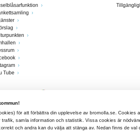
sselblåsarfunktion
Tillgängli
ankettsamling
jänster
förslag
lturpunkten
mhallen
essrum
cebook
stagram
u Tube
 kommun!
kies) för att förbättra din upplevelse av bromolla.se. Cookies
 trafik, samla information och statistik. Vissa cookies är nödvänd
rrekt och andra kan du välja att stänga av. Nedan finns de val 