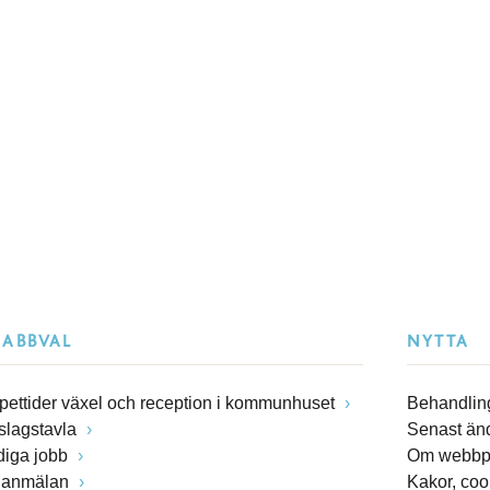
NABBVAL
NYTTA
pettider växel och reception i kommunhuset
Behandling
slagstavla
Senast än
diga jobb
Om webbp
lanmälan
Kakor, coo