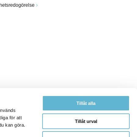
ghetsredogörelse
Tillåt alla
 används
iga för att
Tillåt urval
du kan göra.