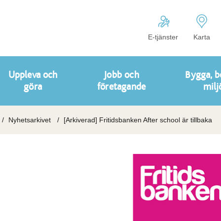
E-tjänster
Karta
Uppleva och
Jobb och
Bygga, b
göra
företagande
milj
Nyhetsarkivet
[Arkiverad] Fritidsbanken After school är tillbaka