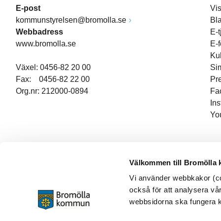
E-post
Vi
kommunstyrelsen@bromolla.se
Bl
Webbadress
E-t
www.bromolla.se
E-
Ku
Växel: 0456-82 20 00
Si
Fax: 0456-82 22 00
Pr
Org.nr: 212000-0894
Fa
In
Yo
Välkommen till Bromölla
Vi använder webbkakor (coo
också för att analysera vår
webbsidorna ska fungera ko