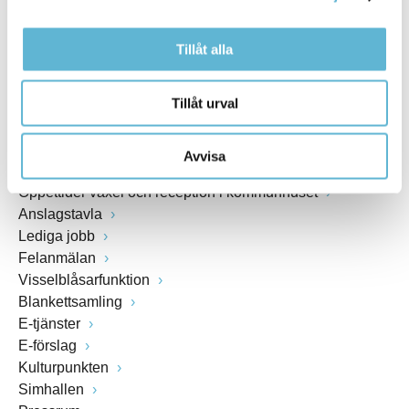
Växel: 0456-82 20 00
Tillåt alla
Fax: 0456-82 22 00
Org.nr: 212000-0894
Tillåt urval
SNABBVAL
Avvisa
Öppettider växel och reception i kommunhuset
Anslagstavla
Lediga jobb
Felanmälan
Visselblåsarfunktion
Blankettsamling
E-tjänster
E-förslag
Kulturpunkten
Simhallen