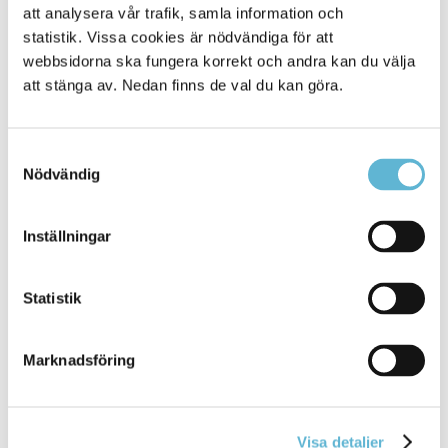
Skriv ut
att analysera vår trafik, samla information och
statistik. Vissa cookies är nödvändiga för att
webbsidorna ska fungera korrekt och andra kan du välja
att stänga av. Nedan finns de val du kan göra.
Samtyckesval
Nödvändig
KONTAKT
Inställningar
Besöksadress
Statistik
Kommunhuset, Storgatan 48
Postadress
Box 18, 295 21 Bromölla
Marknadsföring
E-post
kommunstyrelsen@bromolla.se
Webbadress
Visa detaljer
www.bromolla.se