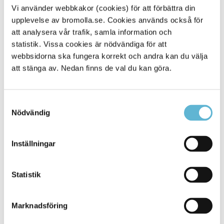
Vi använder webbkakor (cookies) för att förbättra din
Tipsa och dela sidan
upplevelse av bromolla.se. Cookies används också för
att analysera vår trafik, samla information och
Kommentera
statistik. Vissa cookies är nödvändiga för att
webbsidorna ska fungera korrekt och andra kan du välja
Skriv ut
att stänga av. Nedan finns de val du kan göra.
Samtyckesval
Nödvändig
Inställningar
KONTAKT
Statistik
Besöksadress
Kommunhuset, Storgatan 48
Marknadsföring
Postadress