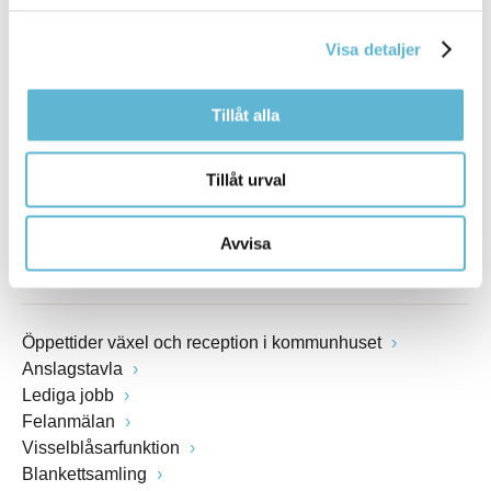
Box 18, 295 21 Bromölla
E-post
Visa detaljer
kommunstyrelsen@bromolla.se
Webbadress
www.bromolla.se
Tillåt alla
Växel: 0456-82 20 00
Tillåt urval
Fax: 0456-82 22 00
Org.nr: 212000-0894
Avvisa
SNABBVAL
Öppettider växel och reception i kommunhuset
Anslagstavla
Lediga jobb
Felanmälan
Visselblåsarfunktion
Blankettsamling