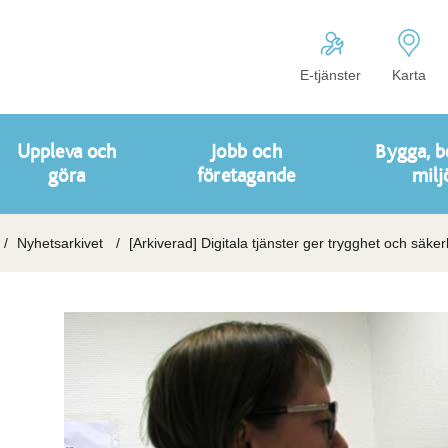
E-tjänster
Karta
Uppleva och
Jobb och
Bygga, b
göra
företagande
milj
Nyhetsarkivet
[Arkiverad] Digitala tjänster ger trygghet och säke