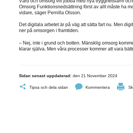
Vård och omsorg vill jobba med nya trygghetslarm o
Omsorg Funktionsnedsättning först av allt måste ha 
vidare, säger Pernilla Olsson.
Det digitala arbetet är på väg att sätta fart nu. Men dig
ner på omsorgen i framtiden.
– Nej, inte i grund och botten. Mänsklig omsorg kommer 
klarar själva. Men våra processer kommer att vara bätt
Sidan senast uppdaterad:
den 21 November 2024
Tipsa och dela sidan
Kommentera
Sk