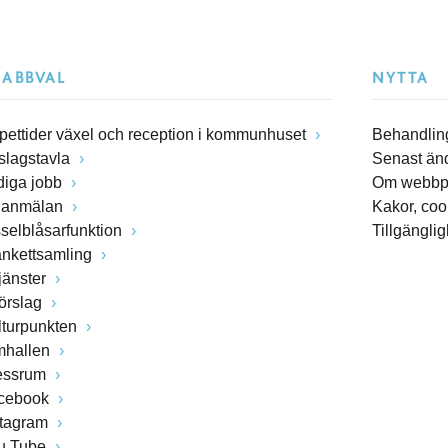
NABBVAL
NYTTA
pettider växel och reception i kommunhuset
Behandling
slagstavla
Senast än
diga jobb
Om webbp
lanmälan
Kakor, coo
sselblåsarfunktion
Tillgängli
ankettsamling
jänster
förslag
lturpunkten
mhallen
essrum
cebook
stagram
u Tube