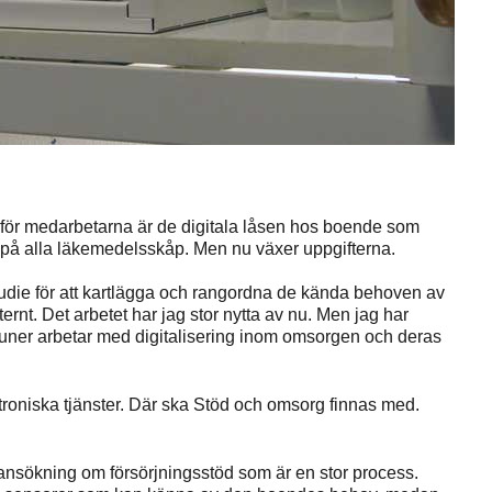
d för medarbetarna är de digitala låsen hos boende som
s på alla läkemedelsskåp. Men nu växer uppgifterna.
udie för att kartlägga och rangordna de kända behoven av
ernt. Det arbetet har jag stor nytta av nu. Men jag har
ner arbetar med digitalisering inom omsorgen och deras
troniska tjänster. Där ska Stöd och omsorg finnas med.
ansökning om försörjningsstöd som är en stor process.