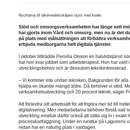
Nycklarna till läkemedelsskåpen styrs med koder.
Stöd och omsorgsverksamheten har länge sett möjli
har gjorts inom Vård och omsorg, men nu är det dag
på plats med målsättningen att förbättra verksamhet
erbjuda medborgarna helt digitala tjänster.
I oktober tillträdde Pernilla Olsson en halvtidstjänst 
har hon kvar jobbet som arbetsterapeut. Hon har varit
utvecklingsbehov och är dessutom teknikintresserad.
– Vi kommer inte undan tekniken. Bakgrunden för alla ä
hjälpa en ökande mängd äldre. Då behöver vi stöd. Men
verksamhetsutveckling och 20 procent teknik, säger Pe
Att förändra sitt arbetssätt för att frigöra mer tid till
digitalisering. Men medarbetarna behöver förstå vad so
utveckling innebär därför också att sätta sig in i exakt 
processkartläggning. Under en rundtur på Lagunens vå
redan har en naturlig plats i vardagen.