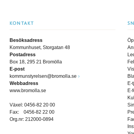
KONTAKT
S
Besöksadress
Öp
Kommunhuset, Storgatan 48
An
Postadress
Le
Box 18, 295 21 Bromölla
Fe
E-post
Vi
kommunstyrelsen@bromolla.se
Bl
Webbadress
E-t
www.bromolla.se
E-
Ku
Växel: 0456-82 20 00
Si
Fax: 0456-82 22 00
Pr
Org.nr: 212000-0894
Fa
In
Yo