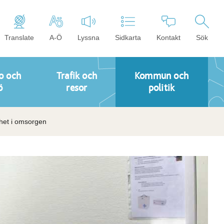
Translate
A-Ö
Lyssna
Sidkarta
Kontakt
Sök
o och
Trafik och
Kommun och
ö
resor
politik
rhet i omsorgen