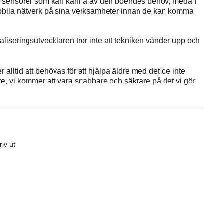
ch sensorer som kan känna av den boendes behov, medan
mobila nätverk på sina verksamheter innan de kan komma
italiseringsutvecklaren tror inte att tekniken vänder upp och
alltid att behövas för att hjälpa äldre med det de inte
re, vi kommer att vara snabbare och säkrare på det vi gör.
riv ut