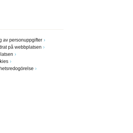
 av personuppgifter
drat på webbplatsen
latsen
kies
ghetsredogörelse