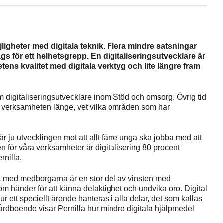
gheter med digitala teknik. Flera mindre satsningar
s för ett helhetsgrepp. En digitaliseringsutvecklare är
ens kvalitet med digitala verktyg och lite längre fram
som digitaliseringsutvecklare inom Stöd och omsorg. Övrig tid
 i verksamheten länge, vet vilka områden som har
r ju utvecklingen mot att allt färre unga ska jobba med att
 för våra verksamheter är digitalisering 80 procent
rnilla.
 mötet med medborgarna är en stor del av vinsten med
m händer för att känna delaktighet och undvika oro. Digital
hur ett speciellt ärende hanteras i alla delar, det som kallas
rdboende visar Pernilla hur mindre digitala hjälpmedel