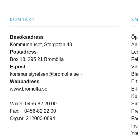
KONTAKT
S
Besöksadress
Öp
Kommunhuset, Storgatan 48
An
Postadress
Le
Box 18, 295 21 Bromölla
Fe
E-post
Vi
kommunstyrelsen@bromolla.se
Bl
Webbadress
E-t
www.bromolla.se
E-
Ku
Växel: 0456-82 20 00
Si
Fax: 0456-82 22 00
Pr
Org.nr: 212000-0894
Fa
In
Yo