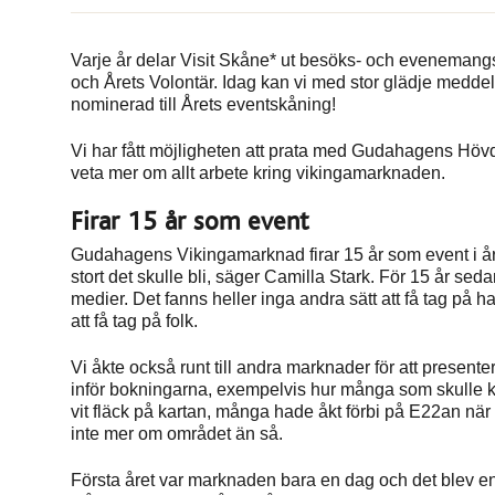
Varje år delar Visit Skåne* ut besöks- och evenemangs
och Årets Volontär. Idag kan vi med stor glädje medd
nominerad till Årets eventskåning!
Vi har fått möjligheten att prata med Gudahagens Hövd
veta mer om allt arbete kring vikingamarknaden.
Firar 15 år som event
Gudahagens Vikingamarknad firar 15 år som event i år
stort det skulle bli, säger Camilla Stark. För 15 år sed
medier. Det fanns heller inga andra sätt att få tag på h
att få tag på folk.
Vi åkte också runt till andra marknader för att prese
inför bokningarna, exempelvis hur många som skulle
vit fläck på kartan, många hade åkt förbi på E22an när
inte mer om området än så.
Första året var marknaden bara en dag och det blev en