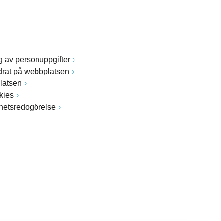
 av personuppgifter
drat på webbplatsen
latsen
kies
ghetsredogörelse