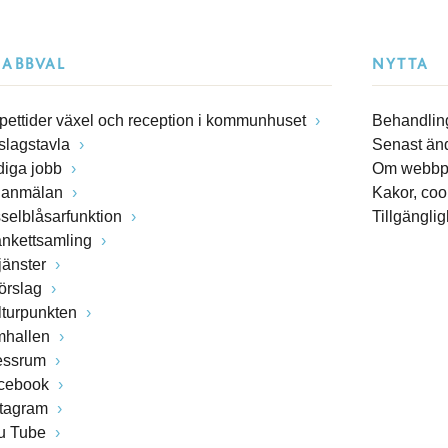
NABBVAL
NYTTA
pettider växel och reception i kommunhuset
Behandling
slagstavla
Senast än
diga jobb
Om webbp
lanmälan
Kakor, coo
sselblåsarfunktion
Tillgängli
ankettsamling
jänster
förslag
lturpunkten
mhallen
essrum
cebook
stagram
u Tube