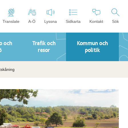
Translate
A-Ö
Lyssna
Sidkarta
Kontakt
Sök
o och
Trafik och
Kommun och
ö
resor
politik
ntskåning