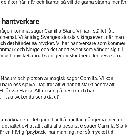
e åker från när och fjärran så vill de gärna stanna mer än
 hantverkare
 någon komma säger Camilla Stark. Vi har i stället fått
 schemat. Vi är idag Sveriges största vikingaevent när man
ats och det händer så mycket. Vi har hantverkare som kommer
nmark och Norge och det är ett event som vänder sig till
den och mycket annat som ger en stor bredd för besökarna.
Näsum och platsen är magisk säger Camilla. Vi kan
ara oss själva. Jag tror att vi har ett starkt behov att
. Ett år var Hasse Alfredson på besök och han
a: ”Jag tycker du ser äkta ut”
ngamarknaden. Det går ett helt år mellan gångerna men det
det jättetrevligt att träffa alla besökare säger Camilla Stark
är en härlig ”payback” när man lagt ner så mycket tid.