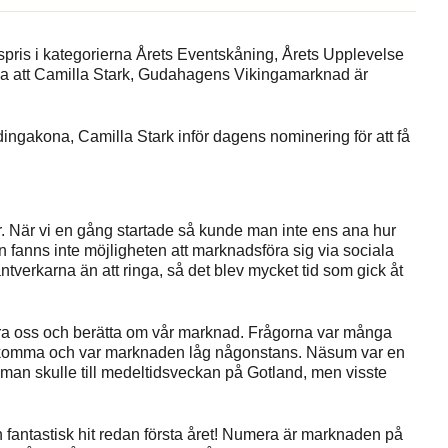
pris i kategorierna Årets Eventskåning, Årets Upplevelse
ela att Camilla Stark, Gudahagens Vikingamarknad är
ingakona, Camilla Stark inför dagens nominering för att få
. När vi en gång startade så kunde man inte ens ana hur
an fanns inte möjligheten att marknadsföra sig via sociala
antverkarna än att ringa, så det blev mycket tid som gick åt
ntera oss och berätta om vår marknad. Frågorna var många
 komma och var marknaden låg någonstans. Näsum var en
 man skulle till medeltidsveckan på Gotland, men visste
 fantastisk hit redan första året! Numera är marknaden på