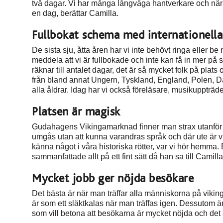
två dagar. Vi har många långväga hantverkare och när d
en dag, berättar Camilla.
Fullbokat schema med internationella
De sista sju, åtta åren har vi inte behövt ringa eller be
meddela att vi är fullbokade och inte kan få in mer på
räknar till antalet dagar, det är så mycket folk på pl
från bland annat Ungern, Tyskland, England, Polen, Da
alla åldrar. Idag har vi också föreläsare, musikuppträ
Platsen är magisk
Gudahagens Vikingamarknad finner man strax utanför 
umgås utan att kunna varandras språk och där ute är vi b
känna något i våra historiska rötter, var vi hör hemma
sammanfattade allt på ett fint sätt då han sa till Camill
Mycket jobb ger nöjda besökare
Det bästa är när man träffar alla människorna på viki
är som ett släktkalas när man träffas igen. Dessutom är 
som vill betona att besökarna är mycket nöjda och det 