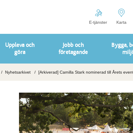
E-tjänster
Karta
Uppleva och
Jobb och
Bygga, b
göra
företagande
milj
Nyhetsarkivet
[Arkiverad] Camilla Stark nominerad till Årets eve