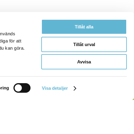
Tillåt alla
 används
iga för att
Tillåt urval
du kan göra.
Avvisa
ring
Visa detaljer