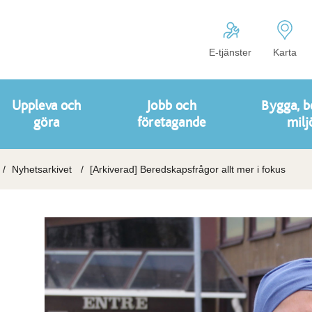
E-tjänster
Karta
Uppleva och
Jobb och
Bygga, b
göra
företagande
milj
Nyhetsarkivet
[Arkiverad] Beredskapsfrågor allt mer i fokus