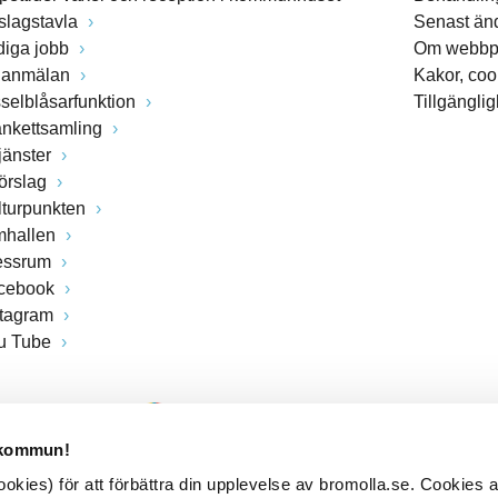
slagstavla
Senast än
diga jobb
Om webbp
lanmälan
Kakor, coo
sselblåsarfunktion
Tillgängli
ankettsamling
jänster
förslag
lturpunkten
mhallen
essrum
cebook
stagram
u Tube
 kommun!
kies) för att förbättra din upplevelse av bromolla.se. Cookies