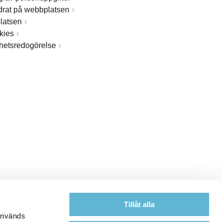
drat på webbplatsen
latsen
kies
ghetsredogörelse
Tillåt alla
 används