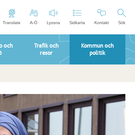
Translate
A-Ö
Lyssna
Sidkarta
Kontakt
Sök
o och
Trafik och
Kommun och
ö
resor
politik