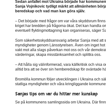
Sedan anfallet mot Ukraina började har kommun
Sanja Vojnikovic tydligt märkt att allmänheten bör
beredskap och vad man kan göra själv.
– Det började med frågor om var våra skyddsrum finns o
kriget har bredden på frågorna ökat. Det kan handla o
eventuell flyktingmottagning kan organiseras, säger S
Som säkerhetsskyddsansvarig arbetar Sanja med att 
myndigheter genom Länsstyrelsen. Även om inget hot är r
vakt mot alla slags påverkan mot oss och vår demokrat
värderingar, skapa misstänksamhet och splittra oss.
– Att hålla sig välinformerad, vara källkritisk och visa
alltid bra att se över sin hemberedskap för oväntade h
Bromölla kommun följer utvecklingen i Ukraina och sä
statliga myndigheter och våra kringliggande kommuner
Sanjas tips om var du hittar mer kunskap
Se på kommunens samlingssida om Ukraina. Där finns 