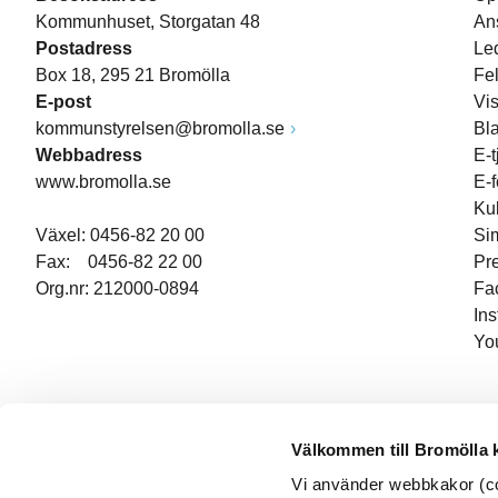
Kommunhuset, Storgatan 48
An
Postadress
Le
Box 18, 295 21 Bromölla
Fe
E-post
Vi
kommunstyrelsen@bromolla.se
Bl
Webbadress
E-t
www.bromolla.se
E-
Ku
Växel: 0456-82 20 00
Si
Fax: 0456-82 22 00
Pr
Org.nr: 212000-0894
Fa
In
Yo
Välkommen till Bromölla
Vi använder webbkakor (coo