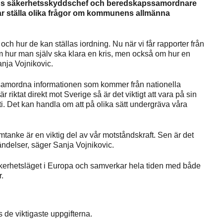
ens säkerhetsskyddschef och beredskapssamordnare
jar ställa olika frågor om kommunens allmänna
ch hur de kan ställas iordning. Nu när vi får rapporter från
m hur man själv ska klara en kris, men också om hur en
anja Vojnikovic.
samordna informationen som kommer från nationella
iktat direkt mot Sverige så är det viktigt att vara på sin
i. Det kan handla om att på olika sätt undergräva våra
 omtanke är en viktig del av vår motståndskraft. Sen är det
ändelser, säger Sanja Vojnikovic.
kerhetsläget i Europa och samverkar hela tiden med både
.
de viktigaste uppgifterna.